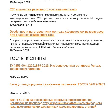
15 Декабря 2025 г.
СУГ в качестве резервного топлива котельных
Получение синтетического природного газа SNG и сжиженного
углеводородного газа СУГ при помощи смесительных установок Metan для
резервного газоснабжения котельных
12 Февраля 2025 г.
Особенности изготовления и монтажа сферических резервуаров
для хранения сжиженного газа
Сферические резервуары, или как их еще называют шаровые резервуары,
являются наиболее удобной формой для хранения сжиженного газа при
высоких давлениях (до 2,0 МПа) и больших объемов
18 Января 2025 г.
ГОСТы и СНиПы
ТУ 4859-004-12261875-2013. Насосно-счетная установка Vortex.
Технические условия
08 Июня 2017 г.
Газы углеводородные сжиженные топливные. ГОСТ Р 52087-2003
26 Апреля 2017 г.
ВНТП 51-1-88 Ведомственные нормы на проектирование
установок по производству и хранению сжиженного природного
газа, изотермических хранилищ и газозаправочных станций