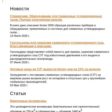
Новости
Справочник. Оборудование для сжиженных углеводородных
газов. Полная электронная версия.
В книге дано описание более 2000 образцов различных приборов и
оборудования, применяемых в системах для сжиженных углеводородных
газов...
14 Июля 2026 г.
Газгольдеры для хранения сжиженного углеводородного газа.
Классификация и описание.
Газгольдеры представляют собой емкость для приема, хранения сжиженного
углеводородного газа СУГ под избыточным давлением и его выдачи в
распределительные газопроводы.
07 Июня 2026 г.
Оптовые цены на СУГ выросли более чем на 15% за неделю
Затруднения с поставками сжиженных углеводородных газов (СУГ) на
мировом рынке вызвали рост их котировок и отпускных цен у крупнейших
глобальных производителей.
03 Мая 2026 г.
Статьи
Криогенные резервуары
Это цилиндрические резервуары (вертикальные или горизонтальные)
3
3
объемом до 250 м
и сферические ― объемом 1440 м
.