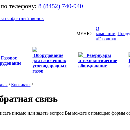
 по телефону:
8 (8452) 740-940
азать обратный звонок
О
МЕНЮ
компании
Проду
«Газовик»
Оборудование
Резервуары
Газовое
для сжиженных
и технологическое
рудование
углеводородных
оборудование
газов
вная
/
Контакты
/
братная связь
исать письмо или задать вопрос Вы можете с помощью формы об