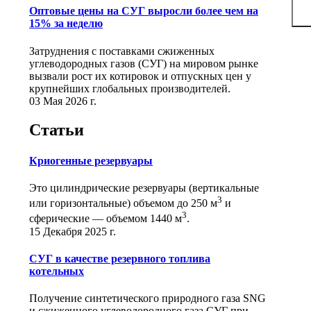
Оптовые цены на СУГ выросли более чем на
15% за неделю
Затруднения с поставками сжиженных
углеводородных газов (СУГ) на мировом рынке
вызвали рост их котировок и отпускных цен у
крупнейших глобальных производителей.
03 Мая 2026 г.
Статьи
Криогенные резервуары
Это цилиндрические резервуары (вертикальные
3
или горизонтальные) объемом до 250 м
и
3
сферические ― объемом 1440 м
.
15 Декабря 2025 г.
СУГ в качестве резервного топлива
котельных
Получение синтетического природного газа SNG
и сжиженного углеводородного газа СУГ при