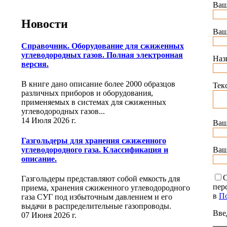
Ваш
Новости
Ваш
Справочник. Оборудование для сжиженных
углеводородных газов. Полная электронная
Наз
версия.
В книге дано описание более 2000 образцов
Тек
различных приборов и оборудования,
применяемых в системах для сжиженных
углеводородных газов...
14 Июля 2026 г.
Ваш
Газгольдеры для хранения сжиженного
углеводородного газа. Классификация и
Ваш
описание.
О
Газгольдеры представляют собой емкость для
пер
приема, хранения сжиженного углеводородного
в
По
газа СУГ под избыточным давлением и его
выдачи в распределительные газопроводы.
Вве
07 Июня 2026 г.