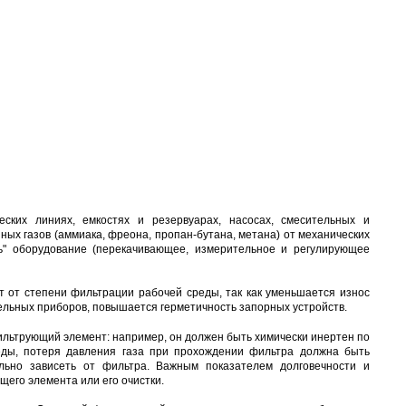
еских линиях, емкостях и резервуарах, насосах, смесительных и
ых газов (аммиака, фреона, пропан-бутана, метана) от механических
ть" оборудование (перекачивающее, измерительное и регулирующее
т от степени фильтрации рабочей среды, так как уменьшается износ
ельных приборов, повышается герметичность запорных устройств.
ильтрующий элемент: например, он должен быть химически инертен по
еды, потеря давления газа при прохождении фильтра должна быть
льно зависеть от фильтра. Важным показателем долговечности и
его элемента или его очистки.