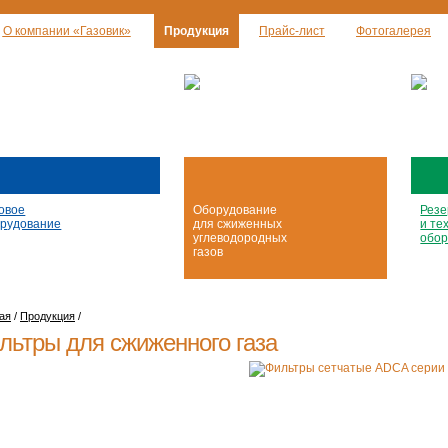
О компании «Газовик»
Продукция
Прайс-лист
Фотогалерея
овое
Оборудование
Резе
рудование
для сжиженных
и те
углеводородных
обор
газов
ая
/
Продукция
/
льтры для сжиженного газа