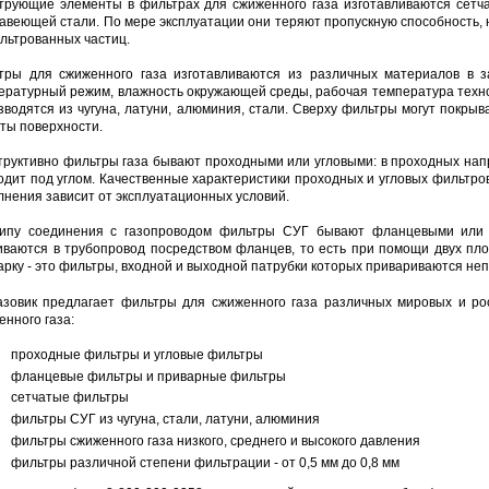
трующие элементы в фильтрах для сжиженного газа изготавливаются сетч
авеющей стали. По мере эксплуатации они теряют пропускную способность, н
льтрованных частиц.
тры для сжиженного газа изготавливаются из различных материалов в за
ературный режим, влажность окружающей среды, рабочая температура технол
зводятся из чугуна, латуни, алюминия, стали. Сверху фильтры могут покр
ты поверхности.
труктивно фильтры газа бывают проходными или угловыми: в проходных напр
одит под углом. Качественные характеристики проходных и угловых фильтров 
лнения зависит от эксплуатационных условий.
ипу соединения с газопроводом фильтры СУГ бывают фланцевыми или п
иваются в трубопровод посредством фланцев, то есть при помощи двух пло
арку - это фильтры, входной и выходной патрубки которых привариваются неп
азовик предлагает фильтры для сжиженного газа различных мировых и р
енного газа:
проходные фильтры и угловые фильтры
фланцевые фильтры и приварные фильтры
сетчатые фильтры
фильтры СУГ из чугуна, стали, латуни, алюминия
фильтры сжиженного газа низкого, среднего и высокого давления
фильтры различной степени фильтрации - от 0,5 мм до 0,8 мм