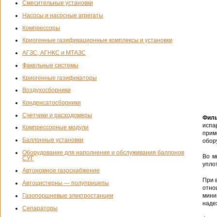
Смесительные установки
Насосы и насосные агрегаты
Компрессоры
Криогенные газификационные комплексы и установки
АГЗС, АГНКС и МТАЗС
Факельные системы
Криогенные газификаторы
Воздухосборники
Конденсатосборники
Счетчики и расходомеры
Филь
испа
Компрессорные модули
прим
Баллонные установки
обор
Оборудование для наполнения и обслуживания баллонов
Во м
СУГ
упло
Автономное газоснабжение
При 
Автоцистерны — полуприцепы
отно
мини
Газопоршневые электростанции
наде
Сепараторы