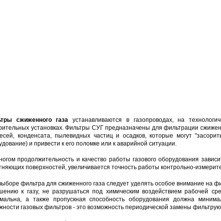
тры сжиженного газа
устанавливаются в газопроводах, на технологич
рительных установках. Фильтры СУГ предназначены для фильтрации сжиженн
есей, конденсата, пылевидных частиц и осадков, которые могут "засори
удование) и привести к его поломке или к аварийной ситуации.
ногом продолжительность и качество работы газового оборудования зависи
тняющих поверхностей, увеличивается точность работы контрольно-измерит
выборе фильтра для сжиженного газа следует уделять особое внимание на ф
шению к газу, не разрушаться под химическим воздействием рабочей ср
мальна, а также пропускная способность оборудования должна минима
жности газовых фильтров - это возможность периодической замены фильтрующ