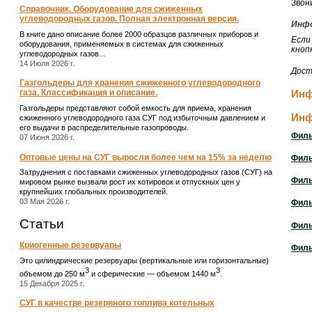
Звон
Справочник. Оборудование для сжиженных
углеводородных газов. Полная электронная версия.
Инфо
В книге дано описание более 2000 образцов различных приборов и
Если
оборудования, применяемых в системах для сжиженных
кноп
углеводородных газов...
14 Июля 2026 г.
Дост
Газгольдеры для хранения сжиженного углеводородного
Инф
газа. Классификация и описание.
Газгольдеры представляют собой емкость для приема, хранения
Инф
сжиженного углеводородного газа СУГ под избыточным давлением и
его выдачи в распределительные газопроводы.
Филь
07 Июня 2026 г.
Оптовые цены на СУГ выросли более чем на 15% за неделю
Филь
Затруднения с поставками сжиженных углеводородных газов (СУГ) на
Филь
мировом рынке вызвали рост их котировок и отпускных цен у
крупнейших глобальных производителей.
03 Мая 2026 г.
Филь
Статьи
Филь
Криогенные резервуары
Филь
Это цилиндрические резервуары (вертикальные или горизонтальные)
3
3
объемом до 250 м
и сферические ― объемом 1440 м
.
15 Декабря 2025 г.
СУГ в качестве резервного топлива котельных