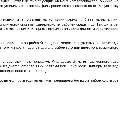
атыми. Сетчатый фильтрующий элемент изготавливается, обычно, из
о увеличивают степень фильтрации за счет наноса на стальную сетку
висимости от условий эксплуатации: климат района эксплуатации,
огической системы, характеристик рабочей среды и др. Так, фильтры
ываться эмалевым или оцинкованным покрытием для антикоррозионной
авление потока рабочей среды не меняется, в угловых - поток среды
не отличаются друг от друга, а выбор того или иного конструктивного
риварными (под приварку). Фланцевые фильтры сжиженного газа
ских дисков, скрепленных болтами или шпильками. Фильтры газа под
осредственно в газопровод.
оссийских производителей. Мы предлагаем большой выбор фильтров