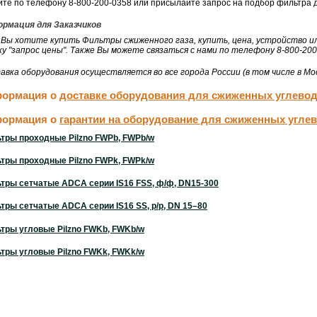
ите по телефону 8-800-200-0358 или присылайте запрос на подбор фильтра дл
рмация для Заказчиков
 Вы хотите купить Фильтры сжиженного газа, купить, цена, устройство и
ку "запрос цены". Также Вы можете связаться с нами по телефону 8-800-200
авка оборудования осуществляется во все города России (в том числе в Мос
ормация о
доставке оборудования для сжиженных углево
ормация о
гарантии на оборудование для сжиженных угле
тры проходные Pilzno FWPb, FWРb/w
тры проходные Pilzno FWPk, FWРk/w
тры сетчатые ADCA серии IS16 FSS,
ф/ф
,
DN15-300
тры сетчатые ADCA серии IS16 SS,
р/р
, DN 15–80
тры угловые Pilzno FWKb, FWKb/w
тры угловые Pilzno FWKk, FWKk/w