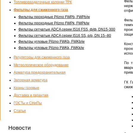
Филь
Топливораздаточные колонки ТРК
нерж
Фильтры для сжиженного газа
отфи
Фильтры проходные Pilzno FWPb, FWРb/w
Филь
Фильтры проходные Pilzno FWPk, FWРk/w
темп
Фильтры сетчатые ADCA серии IS16 FSS,
ф/ф
,
DN15-300
прои
защи
Фильтры сетчатые ADCA серии IS16 SS,
р/р
, DN 15–80
Фильтры угловые Pilzno FWKb, FWKb/w
Конс
Фильтры угловые Pilzno FWKk, FWKk/w
прох
испо
Регуляторы для сжиженного газа
По т
Метрологическое оборудование
ввар
Арматура предохранительная
прив
Запорная арматура
ГК Г
сжиж
Краны газовые
Доставка и гарантия
ГОСТы и СНиПы
Статьи
Новости