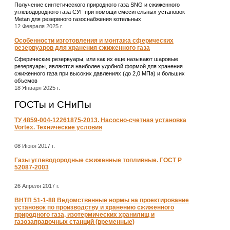
Получение синтетического природного газа SNG и сжиженного
углеводородного газа СУГ при помощи смесительных установок
Metan для резервного газоснабжения котельных
12 Февраля 2025 г.
Особенности изготовления и монтажа сферических
резервуаров для хранения сжиженного газа
Сферические резервуары, или как их еще называют шаровые
резервуары, являются наиболее удобной формой для хранения
сжиженного газа при высоких давлениях (до 2,0 МПа) и больших
объемов
18 Января 2025 г.
ГОСТы и СНиПы
ТУ 4859-004-12261875-2013. Насосно-счетная установка
Vortex. Технические условия
08 Июня 2017 г.
Газы углеводородные сжиженные топливные. ГОСТ Р
52087-2003
26 Апреля 2017 г.
ВНТП 51-1-88 Ведомственные нормы на проектирование
установок по производству и хранению сжиженного
природного газа, изотермических хранилищ и
газозаправочных станций (временные)