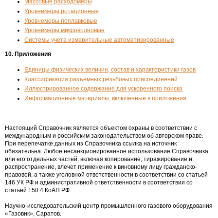
Массовые расходомеры
Уровнемеры ротационные
Уровнемеры поплавковые
Уровнемеры микроволновые
Системы учета измерительные автоматизированные
10. Приложения
Единицы физических величин, состав и характеристики газов
Классификация разъемных резьбовых присоединений
Иллюстрированное содержание для ускоренного поиска
Информационные материалы, включенные в приложения
Настоящий Справочник является объектом охраны в соответствии с
международным и российским законодательством об авторском праве.
При перепечатке данных из Справочника ссылка на источник
обязательна. Любое несанкционированное использование Справочника
или его отдельных частей, включая копирование, тиражирование и
распространение, влечет применение к виновному лицу гражданско-
правовой, а также уголовной ответственности в соответствии со статьей
146 УК РФ и административной ответственности в соответствии со
статьей 150.4 КоАП РФ.
Научно-исследовательский центр промышленного газового оборудования
«Газовик», Саратов.