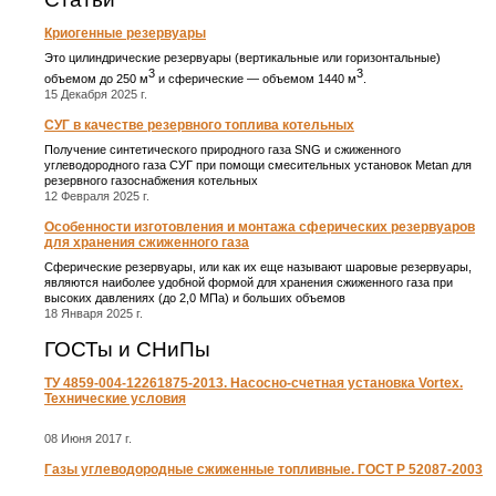
Криогенные резервуары
Это цилиндрические резервуары (вертикальные или горизонтальные)
3
3
объемом до 250 м
и сферические ― объемом 1440 м
.
15 Декабря 2025 г.
СУГ в качестве резервного топлива котельных
Получение синтетического природного газа SNG и сжиженного
углеводородного газа СУГ при помощи смесительных установок Metan для
резервного газоснабжения котельных
12 Февраля 2025 г.
Особенности изготовления и монтажа сферических резервуаров
для хранения сжиженного газа
Сферические резервуары, или как их еще называют шаровые резервуары,
являются наиболее удобной формой для хранения сжиженного газа при
высоких давлениях (до 2,0 МПа) и больших объемов
18 Января 2025 г.
ГОСТы и СНиПы
ТУ 4859-004-12261875-2013. Насосно-счетная установка Vortex.
Технические условия
08 Июня 2017 г.
Газы углеводородные сжиженные топливные. ГОСТ Р 52087-2003