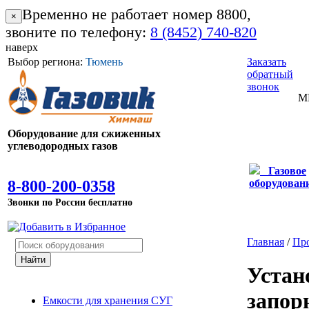
Временно не работает номер 8800,
×
звоните по телефону:
8 (8452) 740-820
наверх
Выбор региона:
Тюмень
Заказать
обратный
звонок
М
Оборудование для сжиженных
углеводородных газов
Газовое
8-800-200-0358
оборудован
Звонки по России бесплатно
Главная
/
Пр
Устан
запор
Емкости для хранения СУГ