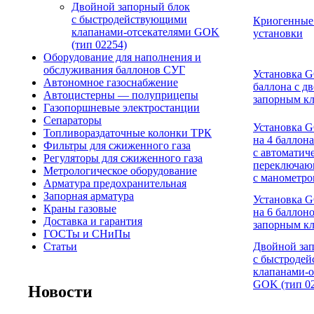
Двойной запорный блок
с быстродействующими
Криогенные
клапанами-отсекателями GOK
установки
(тип 02254)
Оборудование для наполнения и
обслуживания баллонов СУГ
Установка G
Автономное газоснабжение
баллона с д
Автоцистерны — полуприцепы
запорным к
Газопоршневые электростанции
Сепараторы
Установка 
Топливораздаточные колонки ТРК
на 4 баллона
Фильтры для сжиженного газа
с автоматич
Регуляторы для сжиженного газа
переключаю
Метрологическое оборудование
с манометр
Арматура предохранительная
Запорная арматура
Установка 
Краны газовые
на 6 баллон
Доставка и гарантия
запорным к
ГОСТы и СНиПы
Статьи
Двойной за
с быстроде
клапанами-о
GOK (тип 0
Новости