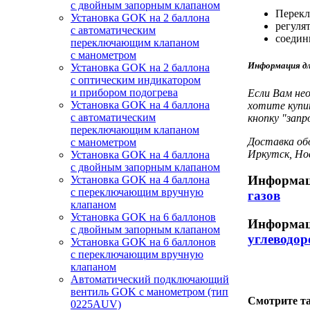
с двойным запорным клапаном
Перекл
Установка GOK на 2 баллона
регуля
с автоматическим
соедин
переключающим клапаном
с манометром
Информация дл
Установка GOK на 2 баллона
с оптическим индикатором
и прибором подогрева
Если Вам не
Установка GOK на 4 баллона
хотите купи
с автоматическим
кнопку "запр
переключающим клапаном
Доставка обо
с манометром
Иркутск, Но
Установка GOK на 4 баллона
с двойным запорным клапаном
Информац
Установка GOK на 4 баллона
с переключающим вручную
газов
клапаном
Установка GOK на 6 баллонов
Информац
с двойным запорным клапаном
углеводор
Установка GOK на 6 баллонов
с переключающим вручную
клапаном
Автоматический подключающий
вентиль GOK с манометром (тип
Смотрите та
0225AUV)