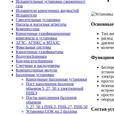
Испарительные установки сжиженного
газа
Испарители криогенных жидкостей
Испарители
Смесительные установки
Основные
Насосы и насосные агрегаты
Компрессоры
Криогенные газификационные
Тип ве
комплексы и установки
расход 
АГЗС, АГНКС и МТАЗС
давлен
Факельные системы
количе
Криогенные газификаторы
Воздухосборники
Функцион
Конденсатосборники
Счетчики и расходомеры
Беспер
Компрессорные модули
устано
Баллонные установки
электр
Криогенные баллонные установки
просто
Пост наполнения баллонов
безопа
объемом 5, 27, 50 л электронный
встрое
ПНБЭ
просто
Посты наполнения баллонов
оборуд
объемом
5, 27, 50 л ПНБ-5, ПНБ-27, ПНБ-50
Состав ус
Установка GOK на 2 баллона