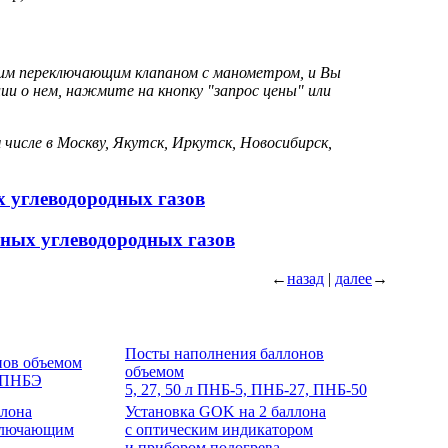
им переключающим клапаном с манометром, и Вы
и о нем, нажмите на кнопку "запрос цены" или
 числе в Москву, Якутск, Иркутск, Новосибирск,
х углеводородных газов
нных углеводородных газов
←
назад
|
далее
→
Посты наполнения баллонов
нов объемом
объемом
й ПНБЭ
5, 27, 50 л ПНБ-5, ПНБ-27, ПНБ-50
ллона
Установка GOK на 2 баллона
еключающим
с оптическим индикатором
и прибором подогрева