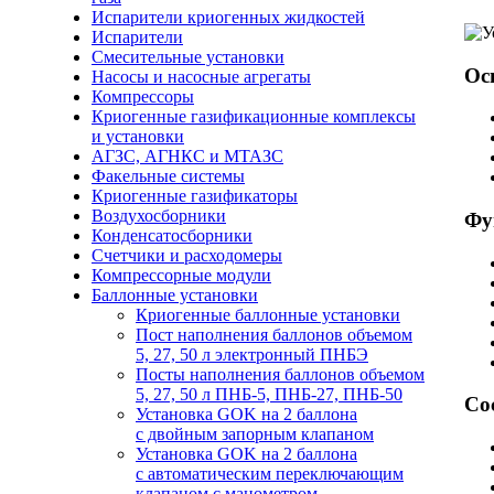
Испарители криогенных жидкостей
Испарители
Смесительные установки
Ос
Насосы и насосные агрегаты
Компрессоры
Криогенные газификационные комплексы
и установки
АГЗС, АГНКС и МТАЗС
Факельные системы
Криогенные газификаторы
Воздухосборники
Фу
Конденсатосборники
Счетчики и расходомеры
Компрессорные модули
Баллонные установки
Криогенные баллонные установки
Пост наполнения баллонов объемом
5, 27, 50 л электронный ПНБЭ
Посты наполнения баллонов объемом
5, 27, 50 л ПНБ-5, ПНБ-27, ПНБ-50
Со
Установка GOK на 2 баллона
с двойным запорным клапаном
Установка GOK на 2 баллона
с автоматическим переключающим
клапаном с манометром