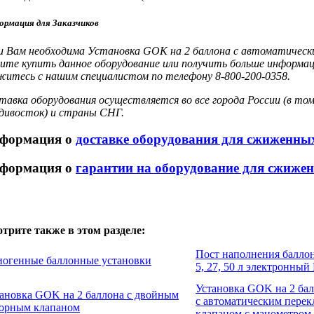
рмация для Заказчиков
и Вам необходима Установка GOK на 2 баллона с автоматическ
ите купить данное оборудование или получить больше информаци
житесь с нашим специалистом по телефону 8-800-200-0358.
тавка оборудования осуществляется во все города России (в том
дивосток) и страны СНГ.
формация о
доставке оборудования для сжиженны
формация о
гарантии на оборудование для сжиже
трите также в этом разделе:
Пост наполнения балло
огенные баллонные установки
5, 27, 50 л электронны
Установка GOK на 2 ба
ановка GOK на 2 баллона с двойным
с автоматическим пер
порным клапаном
клапаном с манометром