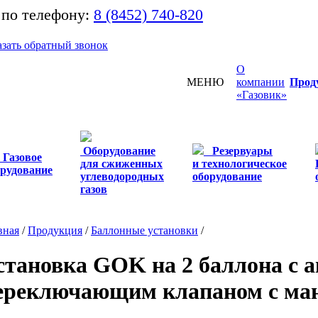
 по телефону:
8 (8452) 740-820
азать обратный звонок
О
МЕНЮ
компании
Прод
«Газовик»
Оборудование
Резервуары
Газовое
для сжиженных
и технологическое
орудование
углеводородных
оборудование
газов
вная
/
Продукция
/
Баллонные установки
/
становка GOK на 2 баллона с 
ереключающим клапаном с ма