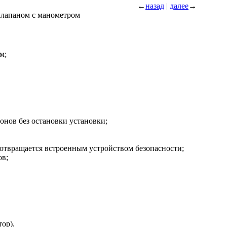
←
назад
|
далее
→
м;
онов без остановки установки;
дотвращается встроенным устройством безопасности;
ов;
ор).