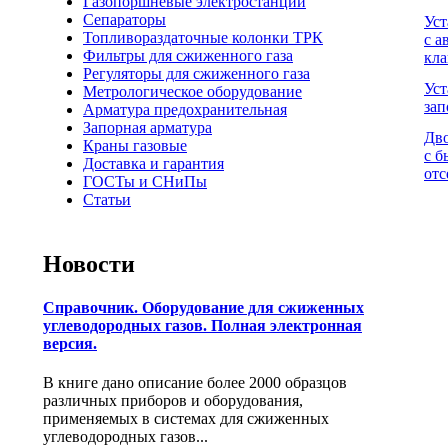
Газопоршневые электростанции
Сепараторы
Уст
Топливораздаточные колонки ТРК
с 
Фильтры для сжиженного газа
кла
Регуляторы для сжиженного газа
Уст
Метрологическое оборудование
за
Арматура предохранительная
Запорная арматура
Дв
Краны газовые
с б
Доставка и гарантия
отс
ГОСТы и СНиПы
Статьи
Новости
Справочник. Оборудование для сжиженных
углеводородных газов. Полная электронная
версия.
В книге дано описание более 2000 образцов
различных приборов и оборудования,
применяемых в системах для сжиженных
углеводородных газов...