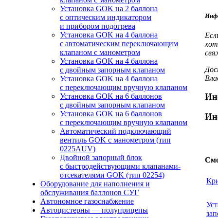
Установка GOK на 2 баллона
Инфо
с оптическим индикатором
и прибором подогрева
Установка GOK на 4 баллона
Есл
с автоматическим переключающим
хот
клапаном с манометром
свя
Установка GOK на 4 баллона
Дос
с двойным запорным клапаном
Вла
Установка GOK на 4 баллона
с переключающим вручную клапаном
Ин
Установка GOK на 6 баллонов
с двойным запорным клапаном
Установка GOK на 6 баллонов
Ин
с переключающим вручную клапаном
Автоматический подключающий
вентиль GOK с манометром (тип
0225AUV)
Двойной запорный блок
Смо
с быстродействующими клапанами-
отсекателями GOK (тип 02254)
Кри
Оборудование для наполнения и
обслуживания баллонов СУГ
Автономное газоснабжение
Уст
Автоцистерны — полуприцепы
за