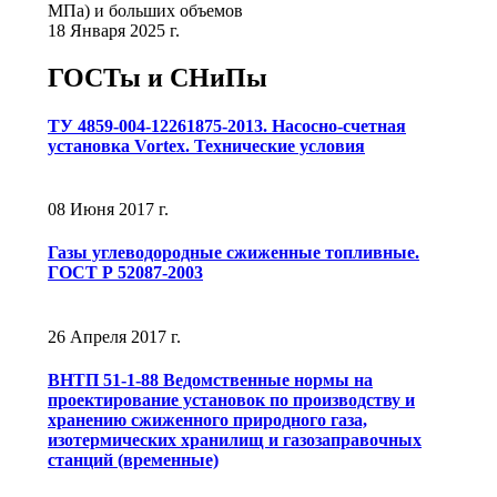
МПа) и больших объемов
18 Января 2025 г.
ГОСТы и СНиПы
ТУ 4859-004-12261875-2013. Насосно-счетная
установка Vortex. Технические условия
08 Июня 2017 г.
Газы углеводородные сжиженные топливные.
ГОСТ Р 52087-2003
26 Апреля 2017 г.
ВНТП 51-1-88 Ведомственные нормы на
проектирование установок по производству и
хранению сжиженного природного газа,
изотермических хранилищ и газозаправочных
станций (временные)