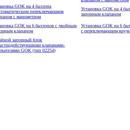
ановка GOK на 4 баллона
Установка GOK на 4 ба
автоматическим переключающим
запорным клапаном
паном с манометром
ановка GOK на 6 баллонов с двойным
Установка GOK на 6 ба
порным клапаном
с переключающим вруч
ойной запорный блок
ыстродействующими клапанами-
екателями GOK (тип 02254)