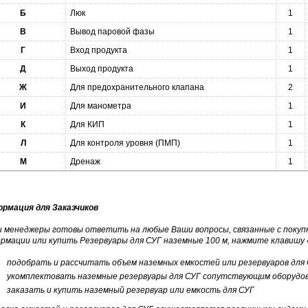
Б
Люк
1
В
Вывод паровой фазы
1
Г
Вход продукта
1
Д
Выход продукта
1
Ж
Для предохранительного клапана
2
И
Для манометра
1
К
Для КИП
1
Л
Для контроля уровня (ПМП)
1
М
Дренаж
1
рмация для Заказчиков
 менеджеры готовы ответить на любые Ваши вопросы, связанные с покупк
рмации или купить Резервуары для СУГ наземные 100 м, нажмите клавишу «
подобрать и рассчитать объем наземных емкостей или резервуаров для
укомплектовать наземные резервуары для СУГ сопутствующим оборудо
заказать и купить наземный резервуар или емкость для СУГ