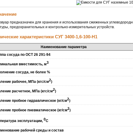
начение
рвуар предназначен для хранения и использования сжиженных углеводородны
туры, предохранительных и контрольно-измерительных устройств.
нические характеристики СУГ 3400-1,6-100-Н1
Наименование параметра
ппа сосуда по ОСТ 26 291-94
3
инальная вместимость, м
олнение сосуда, не более %
2
ление рабочее, МПа (кгс/см
)
2
ление расчетное, МПа (кгс/см
)
2
ление пробное гидравлическое (кг/см
)
2
ление пробное пневматическое (кг/см
)
0
пература эксплуатации,
С
менование рабочей среды и состав