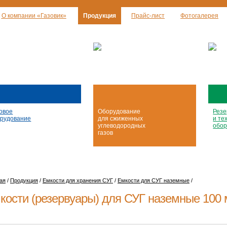
О компании «Газовик»
Продукция
Прайс-лист
Фотогалерея
овое
Оборудование
Резе
рудование
для сжиженных
и те
углеводородных
обор
газов
ая
/
Продукция
/
Емкости для хранения СУГ
/
Емкости для СУГ наземные
/
кости (резервуары) для СУГ наземные 100 