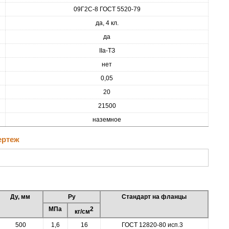
09Г2С-8 ГОСТ 5520-79
да, 4 кл.
да
IIа-ТЗ
нет
0,05
20
21500
наземное
ертеж
Ду, мм
Ру
Стандарт на фланцы
МПа
2
кг/см
500
1,6
16
ГОСТ 12820-80 исп.3