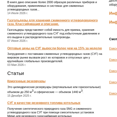
Дост
В книге дано описание более 2000 образцов различных приборов и
обор
оборудования, применяемых в системах для сжиженных
углеводородных газов...
Инф
14 Июля 2026 г.
Газгольдеры для хранения сжиженного углеводородного
Инф
газа. Классификация и описание.
Газгольдеры представляют собой емкость для приема, хранения
сжиженного углеводородного газа СУГ под избыточным давлением и
его выдачи в распределительные газопроводы.
Смот
07 Июня 2026 г.
Оптовые цены на СУГ выросли более чем на 15% за неделю
Емко
Затруднения с поставками сжиженных углеводородных газов (СУГ) на
мировом рынке вызвали рост их котировок и отпускных цен у
Емко
крупнейших глобальных производителей.
03 Мая 2026 г.
Емко
Статьи
Криогенные резервуары
Емко
Это цилиндрические резервуары (вертикальные или горизонтальные)
3
3
объемом до 250 м
и сферические ― объемом 1440 м
.
Емко
15 Декабря 2025 г.
СУГ в качестве резервного топлива котельных
Получение синтетического природного газа SNG и сжиженного
углеводородного газа СУГ при помощи смесительных установок
Metan для резервного газоснабжения котельных