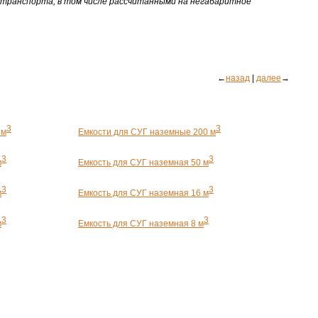
 транспорта, в том числе рассчитанными на негабаритное
←
назад
|
далее
→
3
3
 м
Емкости для СУГ наземные 200 м
3
3
м
Емкость для СУГ наземная 50 м
3
3
м
Емкость для СУГ наземная 16 м
3
3
м
Емкость для СУГ наземная 8 м