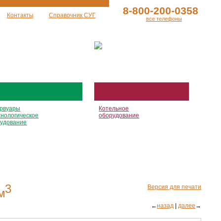
8-800-200-0358
Контакты
Справочник СУГ
все телефоны
рвуары
Котельное
хнологическое
оборудование
удование
3
Версия для печати
м
←
назад
|
далее
→