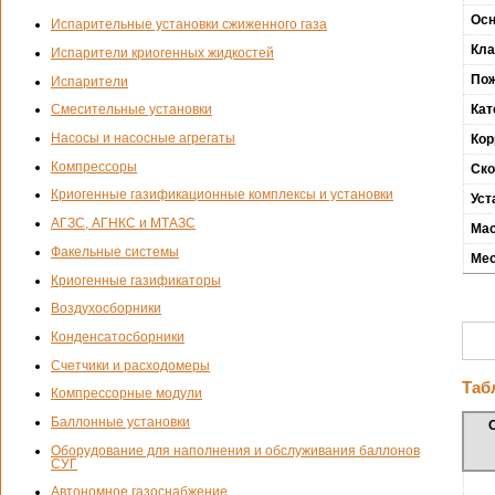
Осн
Испарительные установки сжиженного газа
Кла
Испарители криогенных жидкостей
Пож
Испарители
Смесительные установки
Кат
Насосы и насосные агрегаты
Кор
Компрессоры
Ско
Криогенные газификационные комплексы и установки
Уст
АГЗС, АГНКС и МТАЗС
Мас
Факельные системы
Мес
Криогенные газификаторы
Воздухосборники
Конденсатосборники
Счетчики и расходомеры
Таб
Компрессорные модули
Баллонные установки
Оборудование для наполнения и обслуживания баллонов
СУГ
Автономное газоснабжение