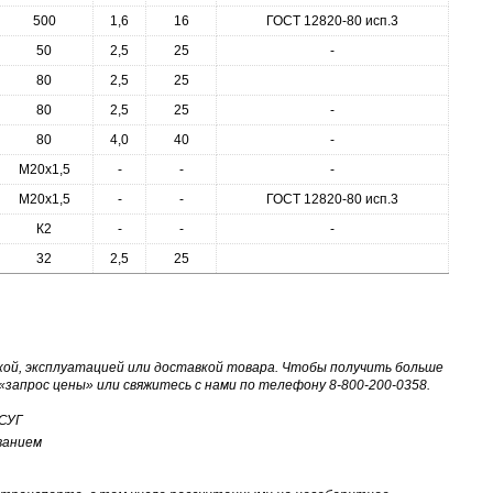
500
1,6
16
ГОСТ 12820-80 исп.3
50
2,5
25
-
80
2,5
25
80
2,5
25
-
80
4,0
40
-
М20х1,5
-
-
-
М20х1,5
-
-
ГОСТ 12820-80 исп.3
К2
-
-
-
32
2,5
25
ой, эксплуатацией или доставкой товара. Чтобы получить больше
запрос цены» или свяжитесь с нами по телефону 8-800-200-0358.
 СУГ
ванием