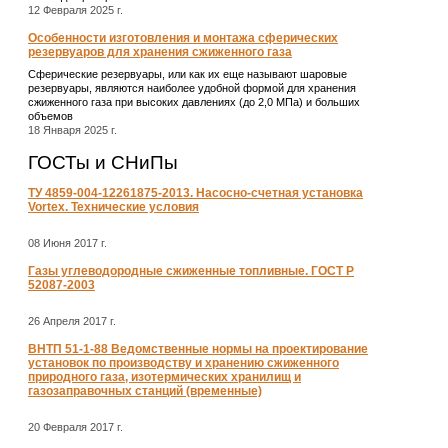
12 Февраля 2025 г.
Особенности изготовления и монтажа сферических
резервуаров для хранения сжиженного газа
Сферические резервуары, или как их еще называют шаровые
резервуары, являются наиболее удобной формой для хранения
сжиженного газа при высоких давлениях (до 2,0 МПа) и больших
объемов
18 Января 2025 г.
ГОСТы и СНиПы
ТУ 4859-004-12261875-2013. Насосно-счетная установка
Vortex. Технические условия
08 Июня 2017 г.
Газы углеводородные сжиженные топливные. ГОСТ Р
52087-2003
26 Апреля 2017 г.
ВНТП 51-1-88 Ведомственные нормы на проектирование
установок по производству и хранению сжиженного
природного газа, изотермических хранилищ и
газозаправочных станций (временные)
20 Февраля 2017 г.