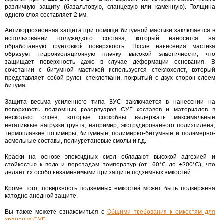
различную защиту (базальтовую, сланцевую или каменную). Толщина
одного слоя составляет 2 мм.
Антикоррозионная защита при помощи битумной мастики заключается в
использовании полужидкого состава, который наносится на
обработанную грунтовкой поверхность. После нанесения мастика
образует гидроизоляционную пленку высокой эластичности, что
защищает поверхность даже в случае деформации основания. В
сочетании с битумной мастикой используется стеклохолст, который
представляет собой рулон стеклоткани, покрытый с двух сторон слоем
битума.
Защита весьма усиленного типа ВУС заключается в нанесении на
поверхность подземных резервуаров СУГ составов и материалов в
несколько слоев, которые способны выдержать максимальные
негативные нагрузки грунта, например, экструдированного полиэтилена,
термоплавкие полимеры, битумные, полимерно-битумные и полимерно-
асмольные составы, полиуретановые смолы и т.д.
Краски на основе эпоксидных смол обладают высокой адгезией и
стойкостью к воде и перепадам температур (от -60°С до +200°С), что
делает их особо незаменимыми при защите подземных емкостей.
Кроме того, поверхность подземных емкостей может быть подвержена
катодно-анодной защите.
Вы также можете ознакомиться с
Общими требования к емкостям для
хранения СУГ
.