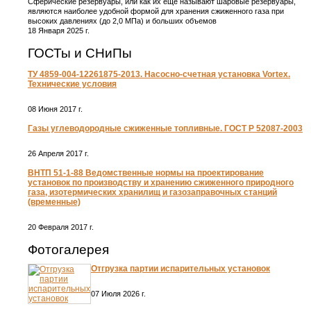
Сферические резервуары, или как их еще называют шаровые резервуары,
являются наиболее удобной формой для хранения сжиженного газа при
высоких давлениях (до 2,0 МПа) и больших объемов
18 Января 2025 г.
ГОСТы и СНиПы
ТУ 4859-004-12261875-2013. Насосно-счетная установка Vortex.
Технические условия
08 Июня 2017 г.
Газы углеводородные сжиженные топливные. ГОСТ Р 52087-2003
26 Апреля 2017 г.
ВНТП 51-1-88 Ведомственные нормы на проектирование
установок по производству и хранению сжиженного природного
газа, изотермических хранилищ и газозаправочных станций
(временные)
20 Февраля 2017 г.
Фотогалерея
Отгрузка партии испарительных установок
07 Июля 2026 г.