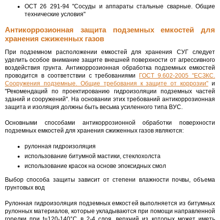
ОСТ 26 291-94 "Сосуды и аппараты стальные сварные. Общие
технические условия"
Антикоррозионная защита подземных емкостей для
хранения сжиженных газов
При подземном расположении емкостей для хранения СУГ следует
уделить особое внимание защите внешней поверхности от агрессивного
воздействия грунта. Антикоррозионная обработка подземных емкостей
проводится в соответствии с требованиями
ГОСТ 9.602-2005 "ЕСЗКС.
Сооружения подземные. Общие требования к защите от коррозии"
и
"Рекомендаций по проектированию гидроизоляции подземных частей
зданий и сооружений". На основании этих требований антикоррозионная
защита и изоляция должны быть весьма усиленного типа ВУС.
Основными способами антикоррозионной обработки поверхности
подземных емкостей для хранения сжиженных газов являются:
рулонная гидроизоляция
использование битумной мастики, стеклохолста
использование красок на основе эпоксидных смол
Выбор способа защиты зависит от степени влажности почвы, объема
грунтовых вод
Рулонная гидроизоляция подземных емкостей выполняется из битумных
рулонных материалов, которые укладываются при помощи направленной
горелки при t=120-140°C в 2-4 слоя, верхний из которых может иметь