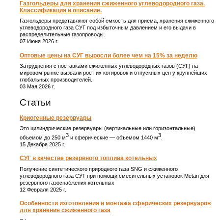
Газгольдеры для хранения сжиженного углеводородного газа.
Классификация и описание.
Газгольдеры представляют собой емкость для приема, хранения сжиженного
углеводородного газа СУГ под избыточным давлением и его выдачи в
распределительные газопроводы.
07 Июня 2026 г.
Оптовые цены на СУГ выросли более чем на 15% за неделю
Затруднения с поставками сжиженных углеводородных газов (СУГ) на
мировом рынке вызвали рост их котировок и отпускных цен у крупнейших
глобальных производителей.
03 Мая 2026 г.
Статьи
Криогенные резервуары
Это цилиндрические резервуары (вертикальные или горизонтальные)
3
3
объемом до 250 м
и сферические ― объемом 1440 м
.
15 Декабря 2025 г.
СУГ в качестве резервного топлива котельных
Получение синтетического природного газа SNG и сжиженного
углеводородного газа СУГ при помощи смесительных установок Metan для
резервного газоснабжения котельных
12 Февраля 2025 г.
Особенности изготовления и монтажа сферических резервуаров
для хранения сжиженного газа