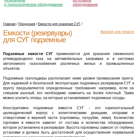
Резервуары
Котельное
и технологическое оборудование
оборудование
Главная
/
Продукция
/
Емкости для хранения СУГ
/
Емкости (резервуары)
Версия для печати
для СУГ подземные
Подземные емкости СУГ
применяются для хранения сжиженного
углеводородного газа на автомобильных заправках и в системах
автономного газоснабжения различных жилых и промышленных
объектов.
Подземные газгольдеры располагают ниже уровня промерзания грунта.
Для надежной и безопасной эксплуатации подземных резервуаров СУГ к
грунту предъявляются определенные требования: например, если он
слишком рыхлый, его необходимо заменить на более плотный. Также
можно усилить опоры, на которые устанавливают подземные сосуды.
Конструктивно подземные емкости СУГ - это горизонтальный
цилиндрический корпус с эллиптическими днищами, опорами и
отверстиями в верхней части (горловины, патрубки, люки). Количество
горловин в емкости зависит от состава и количества оборудования,
которое установлено в резервуаре. Высота горловины зависит от глубины
установки и должна быть достаточной для осуществления нормальной