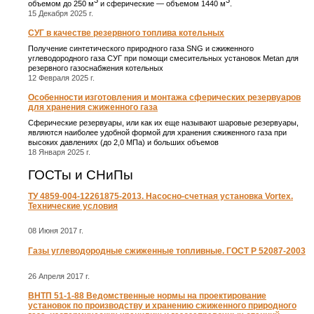
объемом до 250 м
и сферические ― объемом 1440 м
.
15 Декабря 2025 г.
СУГ в качестве резервного топлива котельных
Получение синтетического природного газа SNG и сжиженного
углеводородного газа СУГ при помощи смесительных установок Metan для
резервного газоснабжения котельных
12 Февраля 2025 г.
Особенности изготовления и монтажа сферических резервуаров
для хранения сжиженного газа
Сферические резервуары, или как их еще называют шаровые резервуары,
являются наиболее удобной формой для хранения сжиженного газа при
высоких давлениях (до 2,0 МПа) и больших объемов
18 Января 2025 г.
ГОСТы и СНиПы
ТУ 4859-004-12261875-2013. Насосно-счетная установка Vortex.
Технические условия
08 Июня 2017 г.
Газы углеводородные сжиженные топливные. ГОСТ Р 52087-2003
26 Апреля 2017 г.
ВНТП 51-1-88 Ведомственные нормы на проектирование
установок по производству и хранению сжиженного природного