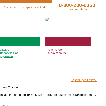
8-800-200-0358
Контакты
Справочник СУГ
все телефоны
рвуары
Котельное
хнологическое
оборудование
удование
Версия для печати
san Crisplant.
ставляем как индивидуальные посты наполнения баллонов, так и