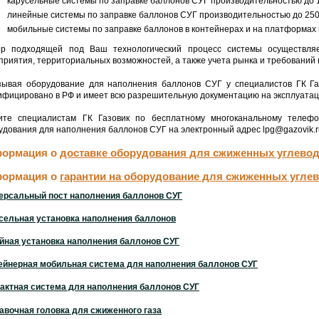
карусельные системы по заправке баллонов СУГ производительностью до 1
линейные системы по заправке баллонов СУГ производительностью до 250
мобильные системы по заправке баллонов в контейнерах и на платформах 
р подходящей под Ваш технологический процесс системы осуществляет
приятия, территориальных возможностей, а также учета рынка и требований
зывая оборудование для наполнения баллонов СУГ у специалистов ГК Га
ифицировано в РФ и имеет всю разрешительную документацию на эксплуатац
ите специалистам ГК Газовик по бесплатному многоканальному телефо
удования для наполнения баллонов СУГ на электронный адрес lpg@gazovik.r
ормация о
доставке оборудования для сжиженных углево
ормация о
гарантии на оборудование для сжиженных угле
ерсальный пост наполнения баллонов СУГ
сельная установка наполнения баллонов
йная установка наполнения баллонов СУГ
ейнерная мобильная система для наполнения баллонов СУГ
актная система для наполнения баллонов СУГ
авочная головка для сжиженного газа