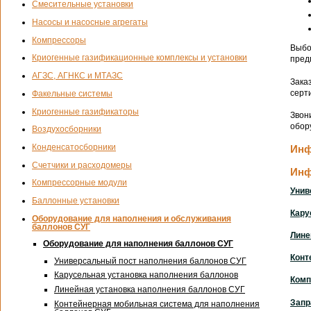
Смесительные установки
Насосы и насосные агрегаты
Компрессоры
Выбо
Криогенные газификационные комплексы и установки
пред
АГЗС, АГНКС и МТАЗС
Зака
серт
Факельные системы
Криогенные газификаторы
Звон
обор
Воздухосборники
Конденсатосборники
Инф
Счетчики и расходомеры
Инф
Компрессорные модули
Унив
Баллонные установки
Кару
Оборудование для наполнения и обслуживания
баллонов СУГ
Лине
Оборудование для наполнения баллонов СУГ
Конт
Универсальный пост наполнения баллонов СУГ
Карусельная установка наполнения баллонов
Комп
Линейная установка наполнения баллонов СУГ
Запр
Контейнерная мобильная система для наполнения