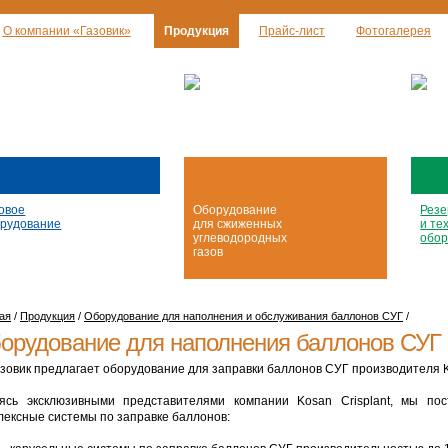
О компании «Газовик»
Продукция
Прайс-лист
Фотогалерея
овое
Оборудование
Резе
рудование
для сжиженных
и те
углеводородных
обор
газов
ая
/
Продукция
/
Оборудование для наполнения и обслуживания баллонов СУГ
/
орудование для наполнения баллонов СУГ
азовик предлагает оборудование для заправки баллонов СУГ производителя Ko
ясь эксклюзивными представителями компании Kosan Crisplant, мы по
лексные системы по заправке баллонов: