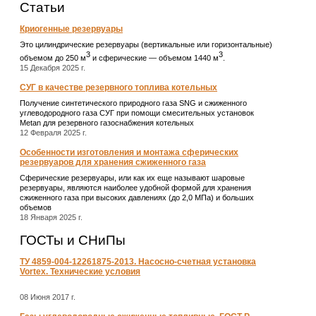
Статьи
Криогенные резервуары
Это цилиндрические резервуары (вертикальные или горизонтальные)
3
3
объемом до 250 м
и сферические ― объемом 1440 м
.
15 Декабря 2025 г.
СУГ в качестве резервного топлива котельных
Получение синтетического природного газа SNG и сжиженного
углеводородного газа СУГ при помощи смесительных установок
Metan для резервного газоснабжения котельных
12 Февраля 2025 г.
Особенности изготовления и монтажа сферических
резервуаров для хранения сжиженного газа
Сферические резервуары, или как их еще называют шаровые
резервуары, являются наиболее удобной формой для хранения
сжиженного газа при высоких давлениях (до 2,0 МПа) и больших
объемов
18 Января 2025 г.
ГОСТы и СНиПы
ТУ 4859-004-12261875-2013. Насосно-счетная установка
Vortex. Технические условия
08 Июня 2017 г.