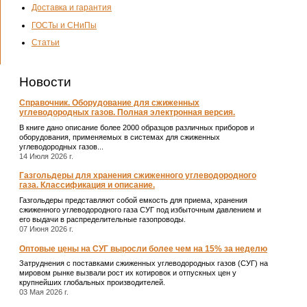
Доставка и гарантия
ГОСТы и СНиПы
Статьи
Новости
Справочник. Оборудование для сжиженных
углеводородных газов. Полная электронная версия.
В книге дано описание более 2000 образцов различных приборов и
оборудования, применяемых в системах для сжиженных
углеводородных газов...
14 Июля 2026 г.
Газгольдеры для хранения сжиженного углеводородного
газа. Классификация и описание.
Газгольдеры представляют собой емкость для приема, хранения
сжиженного углеводородного газа СУГ под избыточным давлением и
его выдачи в распределительные газопроводы.
07 Июня 2026 г.
Оптовые цены на СУГ выросли более чем на 15% за неделю
Затруднения с поставками сжиженных углеводородных газов (СУГ) на
мировом рынке вызвали рост их котировок и отпускных цен у
крупнейших глобальных производителей.
03 Мая 2026 г.