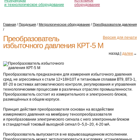
Резервуары
Котельное
и технологическое оборудование
оборудование
Главная
/
Продукция
/
Метрологическое оборудование
/
Преобразователи давления
/
Преобразователь
Версия для печати
избыточного давления
КРТ-5
М
назад |
далее
→
Преобразователь предназначен для измерения избыточного давления
сред, не агрессивных к стали 12×18Н10Т и титановым сплавам ВТ9,
ВТ3-1
,
ВТ-20
в системах автоматического контроля, регулирования и управления
технологическими процессами в различных отраслях промышленности.
Преобразователь состоит из измерительного и электронного блоков,
размещённых в общем корпусе.
Принцип действия преобразователя основан на воздействии
измеряемого давления на мембрану тензопреобразователя
и преобразовании электрического сигнала с него электронным блоком
в стандартный токовый выходной сигнал 0–5,0–20,
4-20
мА.
Преобразователь выпускается в не взрывозащищенном исполнении.
Преобразователь может эксплуатироваться в условиях, установленных