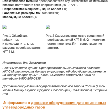
Электрическое питание
преобразователя осуществляется от источника
питания постоянного тока напряжением (36+0,72) В
Потребляемая мощность, Вт, не более:
1,0;
Габаритные размеры, мм:
50×38×160;
Масса, кг, не более:
0,4.
Рис. 1 Общий вид,
Рис. 2 Схемы электрические соединений
габаритные
преобразователей
КРТ-5
М.
G
— источник
и присоединительные
постоянного тока,
Rh
— сопротивление
размеры преобразователя
нагрузки.
КРТ-5
М.
Информация для Заказчиков
Если Вы хотите купить Преобразователь избыточного давления
КРТ-5 М или получить больше информации об оборудовании, нажмите
на кнопку "запрос цены". Также Вы можете связаться с нами по
телефону 8-800-200-0358.
Доставка оборудования осуществляется во все города России (в том
числе в Москву, Якутск, Иркутск, Новосибирск, Владивосток) и страны
СНГ.
Информация о
доставке оборудования для сжиженных
углеводородных газов