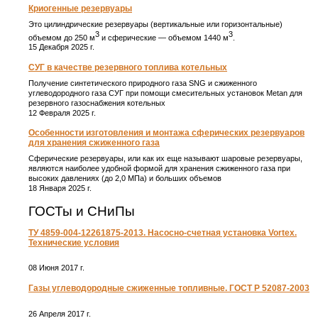
Криогенные резервуары
Это цилиндрические резервуары (вертикальные или горизонтальные)
3
3
объемом до 250 м
и сферические ― объемом 1440 м
.
15 Декабря 2025 г.
СУГ в качестве резервного топлива котельных
Получение синтетического природного газа SNG и сжиженного
углеводородного газа СУГ при помощи смесительных установок Metan для
резервного газоснабжения котельных
12 Февраля 2025 г.
Особенности изготовления и монтажа сферических резервуаров
для хранения сжиженного газа
Сферические резервуары, или как их еще называют шаровые резервуары,
являются наиболее удобной формой для хранения сжиженного газа при
высоких давлениях (до 2,0 МПа) и больших объемов
18 Января 2025 г.
ГОСТы и СНиПы
ТУ 4859-004-12261875-2013. Насосно-счетная установка Vortex.
Технические условия
08 Июня 2017 г.
Газы углеводородные сжиженные топливные. ГОСТ Р 52087-2003
26 Апреля 2017 г.