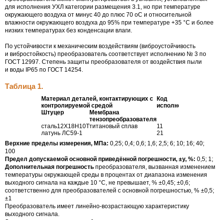
для исполнения УХЛ категории размещения 3.1, но при температуре
окружающего воздуха от минус 40 до плюс 70 оС и относительной
влажности окружающего воздуха до 95% при температуре +35 °С и более
низких температурах без конденсации влаги.
По устойчивости к механическим воздействиям (виброустойчивость
и вибростойкость) преобразователь соответствует исполнению № 3 по
ГОСТ 12997.
Степень защиты преобразователя от воздействия пыли
и воды IP65 по
ГОСТ 14254.
Таблица 1.
Материал деталей, контактирующих с
Код
контролируемой средой
исполнения
Штуцер
Мембрана
тензопреобразователя
сталь12Х18Н10Т
титановый сплав
11
латунь ЛС59-1
21
Верхние пределы измерения, МПа:
0,25; 0,4; 0,6; 1,6; 2,5; 6; 10; 16; 40;
100
Предел допускаемой основной приведённой погрешности, ±у, %:
0,5; 1;
Дополнительная погрешность
преобразователя, вызванная изменением
температуры окружающей среды в процентах от диапазона изменения
выходного сигнала на каждые 10 °C, не превышает, % ±0,45; ±0,6;
соответственно для преобразователей с основной погрешностью, % ±0,5;
±1
Преобразователь имеет
линейно-возрастающую
характеристику
выходного сигнала.