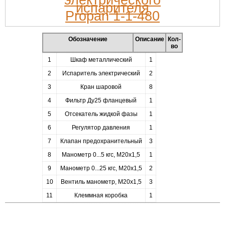
Обозначение
Описание
Кол-
во
1
Шкаф металлический
1
2
Испаритель электрический
2
3
Кран шаровой
8
4
Фильтр Ду25 фланцевый
1
5
Отсекатель жидкой фазы
1
6
Регулятор давления
1
7
Клапан предохранительный
3
8
Манометр 0...5 кгс, М20х1,5
1
9
Манометр 0...25 кгс, М20х1,5
2
10
Вентиль манометр, М20х1,5
3
11
Клеммная коробка
1