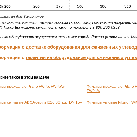
k 200
200
275
500
360
310
рмация для Заказчиков
 Вы хотите купить Фильтры угловые Pilzno FWKk, FWKk/w или получить бо
". Также Вы можете связаться с нами по телефону 8-800-200-0358.
авка оборудования осуществляется во все города России (в том числе в Мос
ормация о
доставке оборудования для сжиженных углево
ормация о
гарантии на оборудование для сжиженных угле
рите также в этом разделе:
тры проходные Pilzno FWPb, FWРb/w
Фильтры проходные Pilzno 
FWРk/w
тры сетчатые ADCA серии IS16 SS,
р/р
, DN 15–
Фильтры угловые Pilzno FW