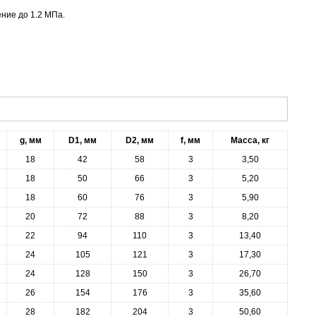
ение до 1.2 МПа.
g, мм
D1, мм
D2, мм
f, мм
Масса, кг
18
42
58
3
3,50
18
50
66
3
5,20
18
60
76
3
5,90
20
72
88
3
8,20
22
94
110
3
13,40
24
105
121
3
17,30
24
128
150
3
26,70
26
154
176
3
35,60
28
182
204
3
50,60