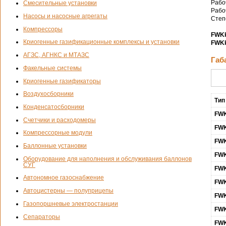
Рабо
Смесительные установки
Рабо
Насосы и насосные агрегаты
Степ
Компрессоры
FWK
Криогенные газификационные комплексы и установки
FWK
АГЗС, АГНКС и МТАЗС
Габ
Факельные системы
Криогенные газификаторы
Воздухосборники
Тип
Конденсатосборники
FWK
Счетчики и расходомеры
FWK
Компрессорные модули
FWK
Баллонные установки
FWK
Оборудование для наполнения и обслуживания баллонов
СУГ
FWK
Автономное газоснабжение
FWK
Автоцистерны — полуприцепы
FWK
Газопоршневые электростанции
FWK
Сепараторы
FWK