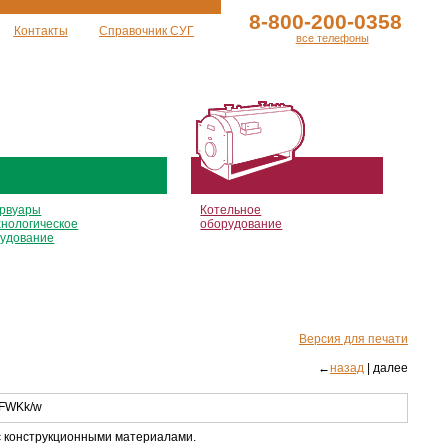
8-800-200-0358
Контакты
Справочник СУГ
все телефоны
рвуары
Котельное
хнологическое
оборудование
удование
Версия для печати
←
назад
| далее
 с конструкционными материалами.