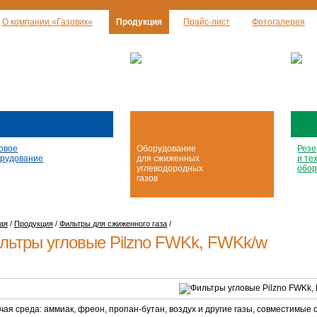
О компании «Газовик»
Продукция
Прайс-лист
Фотогалерея
овое
Оборудование
Резе
рудование
для сжиженных
и те
углеводородных
обор
газов
ая
/
Продукция
/
Фильтры для сжиженного газа
/
льтры угловые Pilzno FWKk, FWKk/w
чая среда: аммиак, фреон,
пропан-бутан
, воздух и другие газы, совместимые