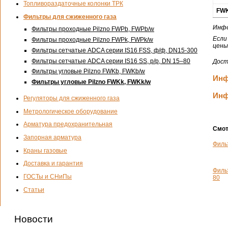
Топливораздаточные колонки ТРК
FWK
Фильтры для сжиженного газа
Инфо
Фильтры проходные Pilzno FWPb, FWРb/w
Если
Фильтры проходные Pilzno FWPk, FWРk/w
цены
Фильтры сетчатые ADCA серии IS16 FSS,
ф/ф
,
DN15-300
Фильтры сетчатые ADCA серии IS16 SS,
р/р
, DN 15–80
Дост
Фильтры угловые Pilzno FWKb, FWKb/w
Инф
Фильтры угловые Pilzno FWKk, FWKk/w
Инф
Регуляторы для сжиженного газа
Метрологическое оборудование
Арматура предохранительная
Смот
Запорная арматура
Филь
Краны газовые
Доставка и гарантия
Филь
ГОСТы и СНиПы
80
Статьи
Новости