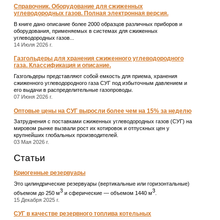
Справочник. Оборудование для сжиженных
углеводородных газов. Полная электронная версия.
В книге дано описание более 2000 образцов различных приборов и
оборудования, применяемых в системах для сжиженных
углеводородных газов...
14 Июля 2026 г.
Газгольдеры для хранения сжиженного углеводородного
газа. Классификация и описание.
Газгольдеры представляют собой емкость для приема, хранения
сжиженного углеводородного газа СУГ под избыточным давлением и
его выдачи в распределительные газопроводы.
07 Июня 2026 г.
Оптовые цены на СУГ выросли более чем на 15% за неделю
Затруднения с поставками сжиженных углеводородных газов (СУГ) на
мировом рынке вызвали рост их котировок и отпускных цен у
крупнейших глобальных производителей.
03 Мая 2026 г.
Статьи
Криогенные резервуары
Это цилиндрические резервуары (вертикальные или горизонтальные)
3
3
объемом до 250 м
и сферические ― объемом 1440 м
.
15 Декабря 2025 г.
СУГ в качестве резервного топлива котельных