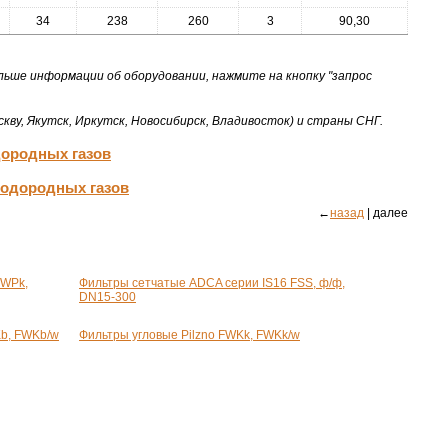
34
238
260
3
90,30
льше информации об оборудовании, нажмите на кнопку "запрос
кву, Якутск, Иркутск, Новосибирск, Владивосток) и страны СНГ.
дородных газов
водородных газов
←
назад
| далее
FWPk,
Фильтры сетчатые ADCA серии IS16 FSS,
ф/ф
,
DN15-300
Kb, FWKb/w
Фильтры угловые Pilzno FWKk, FWKk/w