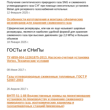
Получение синтетического природного газа SNG и сжиженного
углеводородного газа СУГ при помощи смесительных установок
Metan для резервного газоснабжения котельных
12 Февраля 2025 г.
Особенности изготовления и монтажа сферических
резервуаров для хранения сжиженного газа
Сферические резервуары, или как их еще называют шаровые
резервуары, являются наиболее удобной формой для хранения
сжиженного газа при высоких давлениях (до 2,0 МПа) и больших
объемов
18 Января 2025 г.
ГОСТы и СНиПы
ТУ 4859-004-12261875-2013. Насосно-счетная установка
Vortex. Технические условия
08 Июня 2017 г.
Газы углеводородные сжиженные топливные. ГОСТ Р
52087-2003
26 Апреля 2017 г.
ВНТП 51-1-88 Ведомственные нормы на проектирование
установок по производству и хранению сжиженного
природного газа, изотермических хранилищ и
газозаправочных станций (временные)