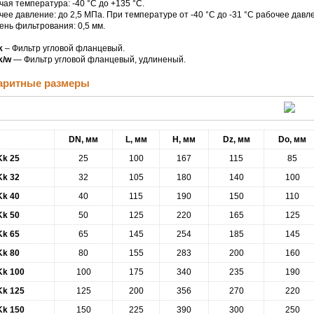
чая температура: -40 °С до +135 °С.
чее давление: до 2,5 МПа. При температуре от -40 °С до -31 °С рабочее давл
ень фильтрования: 0,5 мм.
k
– Фильтр угловой фланцевый.
k/w
— Фильтр угловой фланцевый, удлиненый.
аритные размеры
DN, мм
L, мм
H, мм
Dz, мм
Do, мм
k 25
25
100
167
115
85
k 32
32
105
180
140
100
k 40
40
115
190
150
110
k 50
50
125
220
165
125
k 65
65
145
254
185
145
k 80
80
155
283
200
160
k 100
100
175
340
235
190
k 125
125
200
356
270
220
k 150
150
225
390
300
250