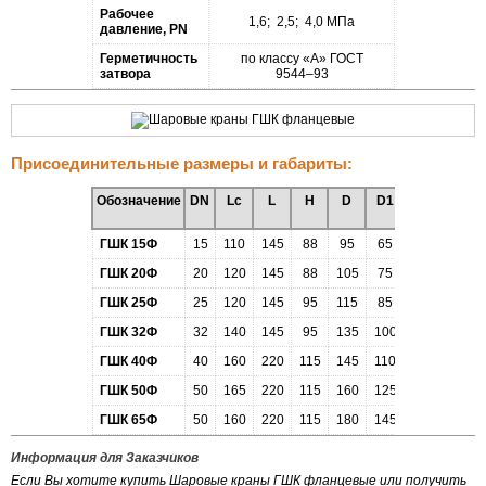
Рабочее
1,6; 2,5; 4,0 МПа
давление, PN
Герметичность
по классу «А» ГОСТ
затвора
9544–93
Присоединительные размеры и габариты:
Обозначение
DN
Lc
L
H
D
D1
D2
d
ГШК 15Ф
15
110
145
88
95
65
47
14
ГШК 20Ф
20
120
145
88
105
75
58
14
ГШК 25Ф
25
120
145
95
115
85
68
14
ГШК 32Ф
32
140
145
95
135
100
78
18
ГШК 40Ф
40
160
220
115
145
110
88
18
ГШК 50Ф
50
165
220
115
160
125
102
18
ГШК 65Ф
50
160
220
115
180
145
122
18
Информация для Заказчиков
Если Вы хотите купить Шаровые краны ГШК фланцевые или получить