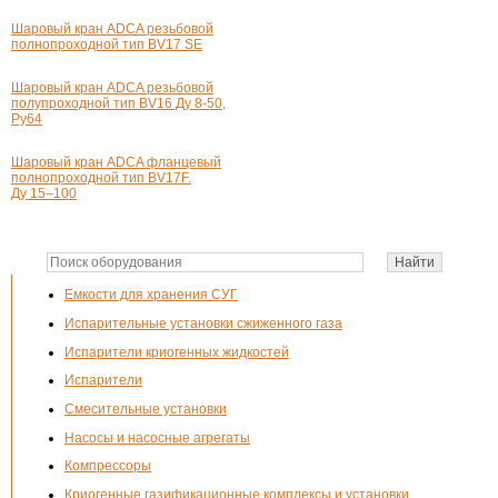
Шаровый кран ADCA резьбовой
полнопроходной тип BV17 SE
Шаровый кран ADCA резьбовой
полупроходной тип BV16 Ду 8-50,
Pу64
Шаровый кран ADCA фланцевый
полнопроходной тип BV17F.
Ду 15–100
Емкости для хранения СУГ
Испарительные установки сжиженного газа
Испарители криогенных жидкостей
Испарители
Смесительные установки
Насосы и насосные агрегаты
Компрессоры
Криогенные газификационные комплексы и установки