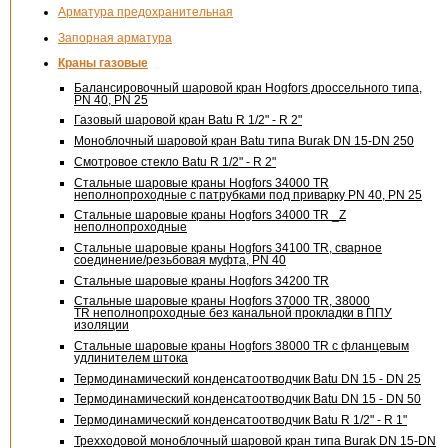
Арматура предохранительная
Запорная арматура
Краны газовые
Балансировочный шаровой кран Hogfors дроссельного типа,
PN 40, PN 25
Газовый шаровой кран Batu
R 1/2" - R 2"
Моноблочный шаровой кран Batu типа Burak DN
15-DN
250
Смотровое стекло Batu
R 1/2" - R 2"
Стальные шаровые краны Hogfors 34000 TR
неполнопроходные с патрубками под приварку PN 40, PN 25
Стальные шаровые краны Hogfors 34000 TR _Z
неполнопроходные
Стальные шаровые краны Hogfors 34100 TR, сварное
соединение/резьбовая муфта, PN 40
Стальные шаровые краны Hogfors 34200 TR
Стальные шаровые краны Hogfors 37000 TR, 38000
TR неполнопроходные без канальной прокладки в ППУ
изоляции
Стальные шаровые краны Hogfors 38000 TR с фланцевым
удлинителем штока
Термодинамический конденсатоотводчик Batu
DN 15 - DN 25
Термодинамический конденсатоотводчик Batu
DN 15 - DN 50
Термодинамический конденсатоотводчик Batu
R 1/2" - R 1"
Трехходовой моноблочный шаровой кран типа Burak
DN 15-DN