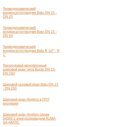
Термодинамический
конденсатоотводчик Batu
DN 15 -
DN 25
Термодинамический
конденсатоотводчик Batu
DN 15 -
DN 50
Термодинамический
конденсатоотводчик Batu
R 1/2" - R
1"
Трехходовой моноблочный
шаровой кран типа Burak
DN 15-
DN
200
Шаровой газовый кран Batu
DN 15
- DN 250
Шаровой кран Hogfors в ППУ
изоляции
Шаровой кран Hogfors серии
34000 с электроприводом AUMA
SA+MATIC