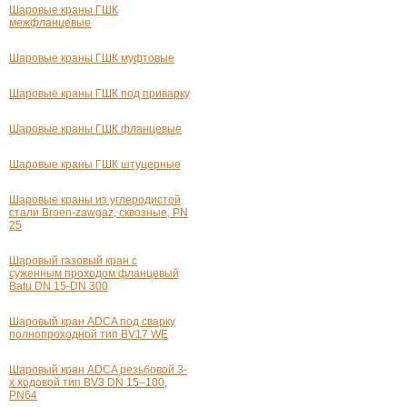
Шаровые краны ГШК
межфланцевые
Шаровые краны ГШК муфтовые
Шаровые краны ГШК под приварку
Шаровые краны ГШК фланцевые
Шаровые краны ГШК штуцерные
Шаровые краны из углеродистой
стали Broen-zawgaz, сквозные, PN
25
Шаровый газовый кран с
суженным проходом фланцевый
Batu
DN 15-DN
300
Шаровый кран ADCA под сварку
полнопроходной тип BV17 WE
Шаровый кран ADCA резьбовой
3-
х
ходовой тип BV3 DN 15–100,
PN64