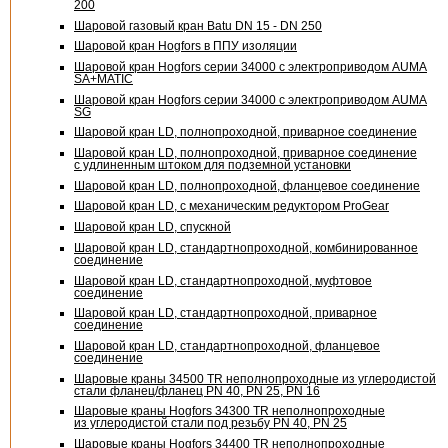
200
Шаровой газовый кран Batu
DN 15 - DN 250
Шаровой кран Hogfors в ППУ изоляции
Шаровой кран Hogfors серии 34000 с электроприводом AUMA
SA+MATIC
Шаровой кран Hogfors серии 34000 с электроприводом AUMA
SG
Шаровой кран LD, полнопроходной, приварное соединение
Шаровой кран LD, полнопроходной, приварное соединение
с удлиненным штоком для подземной установки
Шаровой кран LD, полнопроходной, фланцевое соединение
Шаровой кран LD, с механическим редуктором ProGear
Шаровой кран LD, спускной
Шаровой кран LD, стандартнопроходной, комбинированное
соединение
Шаровой кран LD, стандартнопроходной, муфтовое
соединение
Шаровой кран LD, стандартнопроходной, приварное
соединение
Шаровой кран LD, стандартнопроходной, фланцевое
соединение
Шаровые краны 34500 TR неполнопроходные из углеродистой
стали фланец/фланец PN 40, PN 25, PN 16
Шаровые краны Hogfors 34300 TR неполнопроходные
из углеродистой стали под резьбу PN 40, PN 25
Шаровые краны Hogfors 34400 TR неполнопроходные