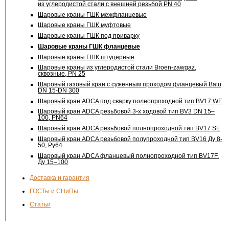
из углеродистой стали с внешней резьбой PN 40
Шаровые краны ГШК межфланцевые
Шаровые краны ГШК муфтовые
Шаровые краны ГШК под приварку
Шаровые краны ГШК фланцевые
Шаровые краны ГШК штуцерные
Шаровые краны из углеродистой стали Broen-zawgaz,
сквозные, PN 25
Шаровый газовый кран с суженным проходом фланцевый Batu
DN 15-DN
300
Шаровый кран ADCA под сварку полнопроходной тип BV17 WE
Шаровый кран ADCA резьбовой
3-х
ходовой тип BV3 DN 15–
100, PN64
Шаровый кран ADCA резьбовой полнопроходной тип BV17 SE
Шаровый кран ADCA резьбовой полупроходной тип BV16 Ду 8-
50, Pу64
Шаровый кран ADCA фланцевый полнопроходной тип BV17F.
Ду 15–100
Доставка и гарантия
ГОСТы и СНиПы
Статьи