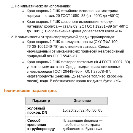
По климатическому исполнению:
Кран шаровый ГШК серийного исполнения: материал
корпуса — сталь 20 ГОСТ
1050–88
(от
-40°С
до +80°С).
Кран шаровый ГШК северного исполнения «норд»:
материал корпуса — сталь 09Г2С ГОСТ
19281–89
(от
-60°С
до +80°С). В обозначение крана добавляется буква «Н».
В зависимости от транспортируемой среды трубопровода:
Кран шаровый ГШК с полиуретановым (СКУ ПФЛ 100
ТУ
38-1051240-78)
уплотнением затвора. Среда:
неочищенный от механических примесей неагрессивный
природный газ ГОСТ
5542–87.
Кран шаровый ГШК с фторопластовым (Ф-4 ГОСТ
10007–80)
уплотнением затвора. Среда: жидкая фаза сжиженных
углеводородов ГОСТ
20448–90
и ГОСТ
27578–87,
нефтепродукты (бензины, дизельное топливо, керосины,
масла), вода. В обозначение крана вводится буква «Ж».
Технические параметры:
Параметр
Значение
Условный
15; 20; 25; 32; 40; 50; 65
проход, DN
Способ
Плавающие фланцы —
крепления
в обозначение крана
к трубопроводу
добавляется буква «Ф»