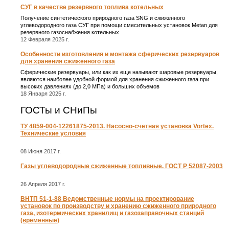
СУГ в качестве резервного топлива котельных
Получение синтетического природного газа SNG и сжиженного
углеводородного газа СУГ при помощи смесительных установок Metan для
резервного газоснабжения котельных
12 Февраля 2025 г.
Особенности изготовления и монтажа сферических резервуаров
для хранения сжиженного газа
Сферические резервуары, или как их еще называют шаровые резервуары,
являются наиболее удобной формой для хранения сжиженного газа при
высоких давлениях (до 2,0 МПа) и больших объемов
18 Января 2025 г.
ГОСТы и СНиПы
ТУ 4859-004-12261875-2013. Насосно-счетная установка Vortex.
Технические условия
08 Июня 2017 г.
Газы углеводородные сжиженные топливные. ГОСТ Р 52087-2003
26 Апреля 2017 г.
ВНТП 51-1-88 Ведомственные нормы на проектирование
установок по производству и хранению сжиженного природного
газа, изотермических хранилищ и газозаправочных станций
(временные)