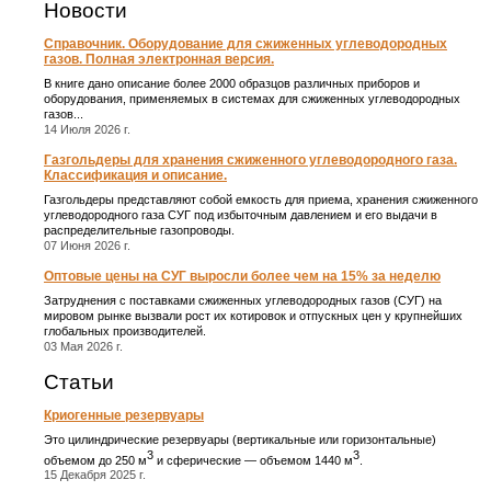
Новости
Справочник. Оборудование для сжиженных углеводородных
газов. Полная электронная версия.
В книге дано описание более 2000 образцов различных приборов и
оборудования, применяемых в системах для сжиженных углеводородных
газов...
14 Июля 2026 г.
Газгольдеры для хранения сжиженного углеводородного газа.
Классификация и описание.
Газгольдеры представляют собой емкость для приема, хранения сжиженного
углеводородного газа СУГ под избыточным давлением и его выдачи в
распределительные газопроводы.
07 Июня 2026 г.
Оптовые цены на СУГ выросли более чем на 15% за неделю
Затруднения с поставками сжиженных углеводородных газов (СУГ) на
мировом рынке вызвали рост их котировок и отпускных цен у крупнейших
глобальных производителей.
03 Мая 2026 г.
Статьи
Криогенные резервуары
Это цилиндрические резервуары (вертикальные или горизонтальные)
3
3
объемом до 250 м
и сферические ― объемом 1440 м
.
15 Декабря 2025 г.