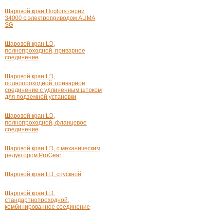
Шаровой кран Hogfors серии
34000 с электроприводом AUMA
SG
Шаровой кран LD,
полнопроходной, приварное
соединение
Шаровой кран LD,
полнопроходной, приварное
соединение с удлиненным штоком
для подземной установки
Шаровой кран LD,
полнопроходной, фланцевое
соединение
Шаровой кран LD, с механическим
редуктором ProGear
Шаровой кран LD, спускной
Шаровой кран LD,
стандартнопроходной,
комбинированное соединение