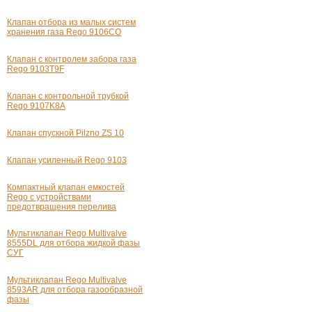
Клапан отбора из малых систем
хранения газа Rego 9106СО
Клапан с контролем забора газа
Rego 9103T9F
Клапан с контрольной трубкой
Rego 9107K8A
Клапан спускной Pilzno ZS 10
Клапан усиленный Rego 9103
Компактный клапан емкостей
Rego с устройствами
предотвращения перелива
Мультиклапан Rego Multivalve
8555DL для отбора жидкой фазы
СУГ
Мультиклапан Rego Multivalve
8593AR для отбора газообразной
фазы