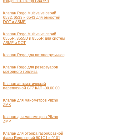
конденсата Rego G8475R
Клапан Rego Multivalve серий
6532, 6533 и 6543 для емкостей
DOT и ASME
Клапан Rego Multivalve серий
6555R, 8555D и 8555R для систем
ASME и DOT
Клапан Rego для автопогрузчиков
Клапан Rego для резервуаров
моторного топлива
Клапан автоматический
перепускной GT7 КАП -00.00.00
Клапан для манометров Pilzno
ZMK
Клапан для манометров Pilzno
ZMP
Клапан для отбора газообразной
фазы Rego серий 901С1 и 9101