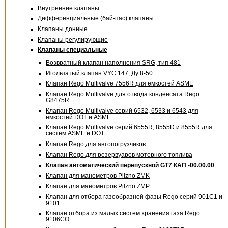
Внутренние клапаны
Дифференциальные (бай-пас) клапаны
Клапаны донные
Клапаны регулирующие
Клапаны специальные
Возвратный клапан наполнения SRG, тип 481
Игольчатый клапан VYC 147,
Ду 8-50
Клапан Rego Multivalve 7556R для емкостей ASME
Клапан Rego Multivalve для отвода конденсата Rego
G8475R
Клапан Rego Multivalve серий 6532, 6533 и 6543 для
емкостей DOT и ASME
Клапан Rego Multivalve серий 6555R, 8555D и 8555R для
систем ASME и DOT
Клапан Rego для автопогрузчиков
Клапан Rego для резервуаров моторного топлива
Клапан автоматический перепускной GT7 КАП -00.00.00
Клапан для манометров Pilzno ZMK
Клапан для манометров Pilzno ZMP
Клапан для отбора газообразной фазы Rego серий 901С1 и
9101
Клапан отбора из малых систем хранения газа Rego
9106СО