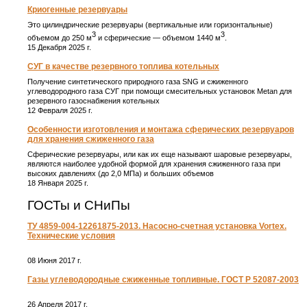
Криогенные резервуары
Это цилиндрические резервуары (вертикальные или горизонтальные)
3
3
объемом до 250 м
и сферические ― объемом 1440 м
.
15 Декабря 2025 г.
СУГ в качестве резервного топлива котельных
Получение синтетического природного газа SNG и сжиженного
углеводородного газа СУГ при помощи смесительных установок Metan для
резервного газоснабжения котельных
12 Февраля 2025 г.
Особенности изготовления и монтажа сферических резервуаров
для хранения сжиженного газа
Сферические резервуары, или как их еще называют шаровые резервуары,
являются наиболее удобной формой для хранения сжиженного газа при
высоких давлениях (до 2,0 МПа) и больших объемов
18 Января 2025 г.
ГОСТы и СНиПы
ТУ 4859-004-12261875-2013. Насосно-счетная установка Vortex.
Технические условия
08 Июня 2017 г.
Газы углеводородные сжиженные топливные. ГОСТ Р 52087-2003
26 Апреля 2017 г.