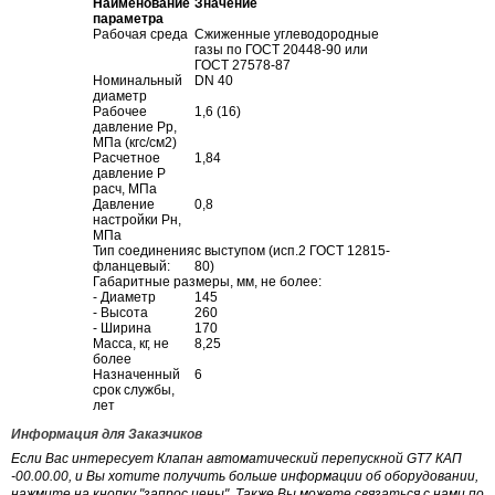
Наименование
Значение
параметра
Рабочая среда
Сжиженные углеводородные
газы по ГОСТ 20448-90 или
ГОСТ 27578-87
Номинальный
DN 40
диаметр
Рабочее
1,6 (16)
давление Рр,
МПа (кгс/см2)
Расчетное
1,84
давление Р
расч, МПа
Давление
0,8
настройки Рн,
МПа
Тип соединения
с выступом (исп.2 ГОСТ 12815-
фланцевый:
80)
Габаритные размеры, мм, не более:
- Диаметр
145
- Высота
260
- Ширина
170
Масса, кг, не
8,25
более
Назначенный
6
срок службы,
лет
Информация для Заказчиков
Если Вас интересует Клапан автоматический перепускной GT7 КАП
-00.00.00, и Вы хотите получить больше информации об оборудовании,
нажмите на кнопку "запрос цены". Также Вы можете связаться с нами по