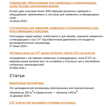
Справочник. Оборудование для сжиженных углеводородных
газов. Полная электронная версия.
В книге дано описание более 2000 образцов различных приборов и
оборудования, применяемых в системах для сжиженных углеводородных
газов...
14 Июля 2026 г.
Газгольдеры для хранения сжиженного углеводородного газа.
Классификация и описание.
Газгольдеры представляют собой емкость для приема, хранения сжиженного
углеводородного газа СУГ под избыточным давлением и его выдачи в
распределительные газопроводы.
07 Июня 2026 г.
Оптовые цены на СУГ выросли более чем на 15% за неделю
Затруднения с поставками сжиженных углеводородных газов (СУГ) на
мировом рынке вызвали рост их котировок и отпускных цен у крупнейших
глобальных производителей.
03 Мая 2026 г.
Статьи
Криогенные резервуары
Это цилиндрические резервуары (вертикальные или горизонтальные)
3
3
объемом до 250 м
и сферические ― объемом 1440 м
.
15 Декабря 2025 г.
СУГ в качестве резервного топлива котельных