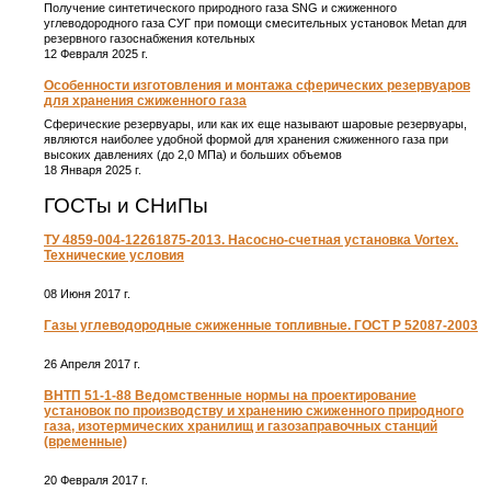
Получение синтетического природного газа SNG и сжиженного
углеводородного газа СУГ при помощи смесительных установок Metan для
резервного газоснабжения котельных
12 Февраля 2025 г.
Особенности изготовления и монтажа сферических резервуаров
для хранения сжиженного газа
Сферические резервуары, или как их еще называют шаровые резервуары,
являются наиболее удобной формой для хранения сжиженного газа при
высоких давлениях (до 2,0 МПа) и больших объемов
18 Января 2025 г.
ГОСТы и СНиПы
ТУ 4859-004-12261875-2013. Насосно-счетная установка Vortex.
Технические условия
08 Июня 2017 г.
Газы углеводородные сжиженные топливные. ГОСТ Р 52087-2003
26 Апреля 2017 г.
ВНТП 51-1-88 Ведомственные нормы на проектирование
установок по производству и хранению сжиженного природного
газа, изотермических хранилищ и газозаправочных станций
(временные)
20 Февраля 2017 г.