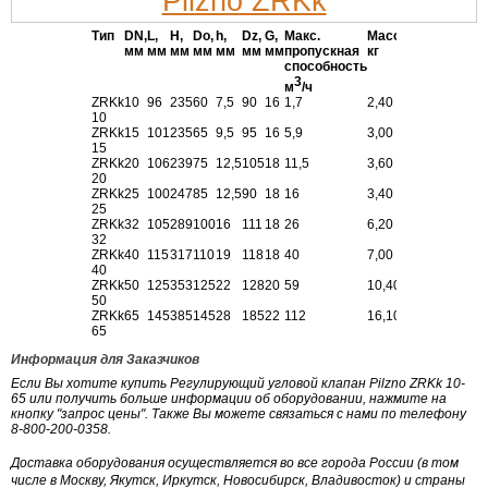
Тип
DN,
L,
H,
Do,
h,
Dz,
G,
Макс.
Масса,
мм
мм
мм
мм
мм
мм
мм
пропускная
кг
способность
3
м
/ч
ZRKk
10
96
235
60
7,5
90
16
1,7
2,40
10
ZRKk
15
101
235
65
9,5
95
16
5,9
3,00
15
ZRKk
20
106
239
75
12,5
105
18
11,5
3,60
20
ZRKk
25
100
247
85
12,5
90
18
16
3,40
25
ZRKk
32
105
289
100
16
111
18
26
6,20
32
ZRKk
40
115
317
110
19
118
18
40
7,00
40
ZRKk
50
125
353
125
22
128
20
59
10,40
50
ZRKk
65
145
385
145
28
185
22
112
16,10
65
Информация для Заказчиков
Если Вы хотите купить Регулирующий угловой клапан Pilzno ZRKk 10-
65 или получить больше информации об оборудовании, нажмите на
кнопку "запрос цены". Также Вы можете связаться с нами по телефону
8-800-200-0358.
Доставка оборудования осуществляется во все города России (в том
числе в Москву, Якутск, Иркутск, Новосибирск, Владивосток) и страны