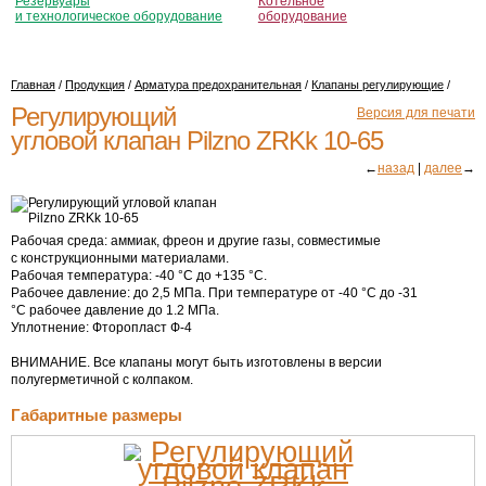
Резервуары
Котельное
и технологическое оборудование
оборудование
Главная
/
Продукция
/
Арматура предохранительная
/
Клапаны регулирующие
/
Регулирующий
Версия для печати
угловой клапан Pilzno ZRKk 10-65
←
назад
|
далее
→
Рабочая среда: аммиак, фреон и другие газы, совместимые
с конструкционными материалами.
Рабочая температура: -40 °С до +135 °С.
Рабочее давление: до 2,5 МПа. При температуре от -40 °С до -31
°С рабочее давление до 1.2 МПа.
Уплотнение: Фторопласт
Ф-4
ВНИМАНИЕ. Все клапаны могут быть изготовлены в версии
полугерметичной с колпаком.
Габаритные размеры