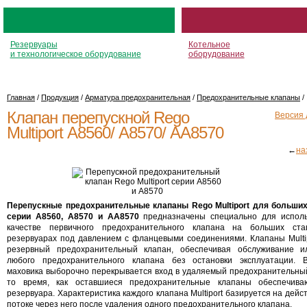
Резервуары
Котельное
и технологическое оборудование
оборудование
Главная
/
Продукция
/
Арматура предохранительная
/
Предохранительные клапаны
/
Клапан перепускной Rego
Версия 
Multiport А8560/ А8570/ АА8570
←
на
Перепускные предохранительные клапаны Rego Multiport для больши
серии А8560, А8570 и АА8570
предназначены специально для исполь
качестве первичного предохранительного клапана на больших ста
резервуарах под давлением с фланцевыми соединениями. Клапаны Multi
резервный предохранительный клапан, обеспечивая обслуживание и
любого предохранительного клапана без остановки эксплуатации. 
маховика выборочно перекрывается вход в удаляемый предохранительный
то время, как оставшиеся предохранительные клапаны обеспечива
резервуара. Характеристика каждого клапана Multiport базируется на дей
потоке через него после удаления одного предохранительного клапана.