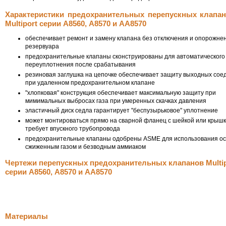
Характеристики предохранительных перепускных клапа
Multiport серии А8560, А8570 и АА8570
обеспечивает ремонт и замену клапана без отключения и опорожне
резервуара
предохранительные клапаны сконструированы для автоматического 
переуплотнения после срабатывания
резиновая заглушка на цепочке обеспечивает защиту выходных сое
при удаленном предохранительном клапане
"хлопковая" конструкция обеспечивает максимальную защиту при
мимимальных выбросах газа при умеренных скачках давления
эластичный диск седла гарантирует "беспузырьковое" уплотнение
может монтироваться прямо на сварной фланец с шейкой или крышк
требует впускного трубопровода
предохранительные клапаны одобрены ASME для использования ос
сжиженным газом и безводным аммиаком
Чертежи перепускных предохранительных клапанов Multip
серии А8560, А8570 и АА8570
Материалы