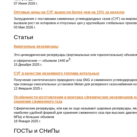
07 Июня 2026 г.
Оптовые цены на СУГ выросли более чем на 15% за неделю
Затруднения с поставками сжиженных углеводородных газов (СУГ) на миров
вызвали рост их котировок и отпускных цен у крупнейших глобальных произв
03 Мая 2026 г.
Статьи
Криогенные резервуары
Это цилиндрические резервуары (вертикальные или горизонтальные) объемо
3
и сферические ― объемом 1440 м
.
15 Декабря 2025 г.
СУГ в качестве резервного топлива котельных
Получение синтетического природного газа SNG и сжиженного углеводородно
при помощи смесительных установок Metan для резервного газоснабжения к
12 Февраля 2025 г.
Особенности изготовления и монтажа сферических резервуаров д
хранения сжиженного газа
Сферические резервуары, или как их еще называют шаровые резервуары, я
наиболее удобной формой для хранения сжиженного газа при высоких давлени
МПа) и больших объемов
18 Января 2025 г.
ГОСТы и СНиПы