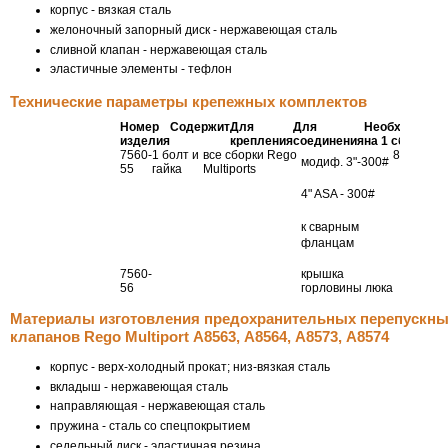
корпус - вязкая сталь
желоночный запорный диск - нержавеющая сталь
сливной клапан - нержавеющая сталь
эластичные элементы - тефлон
Технические параметры крепежных комплектов
Номер
Содержит
Для
Для
Необходимо
изделия
крепления
соединения
на 1 сборку
7560-
1 болт и
все сборки Rego
8
модиф. 3"-300#
55
гайка
Multiports
4" ASA - 300#
к сварным
фланцам
7560-
крышка
56
горловины люка
Материалы изготовления предохранительных перепускн
клапанов Rego Multiport А8563, А8564, А8573, А8574
корпус - верх-холодный прокат; низ-вязкая сталь
вкладыш - нержавеющая сталь
направляющая - нержавеющая сталь
пружина - сталь со спецпокрытием
седельный диск - эластичная резина