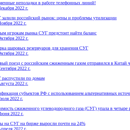
менные неполадки в работе телефонных линий!
екабря 2022 г.
 залили российский рынок: цены и проблемы утилизации
оября 2022 г.
ым игрокам рынка СУГ предстоит найти баланс
ктября 2022 г.
рка шаровых резервуаров для хранения СУГ
ктября 2022 г.
вый поезд с российским сжиженным газом отправился в Китай ч
ентября 2022 г.
 распустили по домам
вгуста 2022 г.
ификация субъектов РФ с использованием альтернативных источ
Июля 2022 г.
имость сжиженного углеводородного газа (СУГ) упала в четыре 
Июня 2022 г.
ы на СУГ на бирже выросли почти на 24%
Апреля 2022 г.