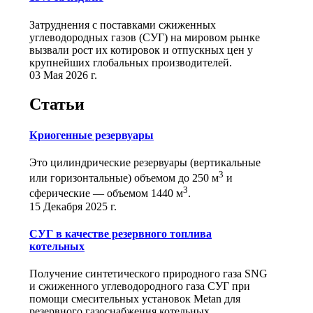
Затруднения с поставками сжиженных
углеводородных газов (СУГ) на мировом рынке
вызвали рост их котировок и отпускных цен у
крупнейших глобальных производителей.
03 Мая 2026 г.
Статьи
Криогенные резервуары
Это цилиндрические резервуары (вертикальные
3
или горизонтальные) объемом до 250 м
и
3
сферические ― объемом 1440 м
.
15 Декабря 2025 г.
СУГ в качестве резервного топлива
котельных
Получение синтетического природного газа SNG
и сжиженного углеводородного газа СУГ при
помощи смесительных установок Metan для
резервного газоснабжения котельных