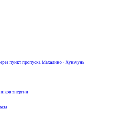
ерез пункт пропуска Махалино - Хуньчунь
ников энергии
раза