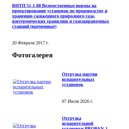
ВНТП 51-1-88 Ведомственные нормы на
проектирование установок по производству и
хранению сжиженного природного газа,
изотермических хранилищ и газозаправочных
станций (временные)
20 Февраля 2017 г.
Фотогалерея
Отгрузка партии
испарительных
установок
07 Июля 2026 г.
Отгрузка
испарительной
установки PROPAN-1-