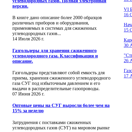
углеводородных газов. Полная электронная
версия.
VI 
16 С
В книге дано описание более 2000 образцов
различных приборов и оборудования,
Нач
применяемых в системах для сжиженных
15 С
углеводородных газов...
14 Июля 2026 г.
Кар
30 
Газгольдеры для хранения сжиженного
"Ст
углеводородного газа. Классификация и
26 
описание.
Газ
Газгольдеры представляют собой емкость для
17 
приема, хранения сжиженного углеводородного
газа СУГ под избыточным давлением и его
выдачи в распределительные газопроводы.
07 Июня 2026 г.
Оптовые цены на СУГ выросли более чем на
15% за неделю
Затруднения с поставками сжиженных
углеводородных газов (СУГ) на мировом рынке