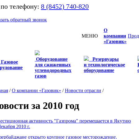
 по телефону:
8 (8452) 740-820
азать обратный звонок
О
МЕНЮ
компании
Прод
«Газовик»
Оборудование
Резервуары
Газовое
для сжиженных
и технологическое
рудование
углеводородных
оборудование
газов
вная
/
О компании «Газовик»
/
Новости отрасли
/
овости за 2010 год
естиционная активность "Газпрома" перемещается в Якутию
екабря 2010 г.
зербайджане открыто крупное газовое месторождение.