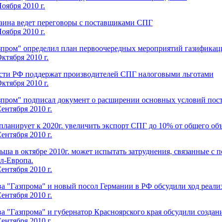
оября 2010 г.
аина ведет переговоры с поставщиками СПГ
оября 2010 г.
зпром" определил план первоочередных мероприятий газификаци
ктября 2010 г.
сти РФ поддержат производителей СПГ налоговыми льготами
ктября 2010 г.
зпром" подписал документ о расширении основных условий пост
ентября 2010 г.
планирует к 2020г. увеличить экспорт СПГ до 10% от общего объ
ентября 2010 г.
ьша в октябре 2010г. может испытать затруднения, связанные с 
л-Европа.
ентября 2010 г.
ва "Газпрома" и новый посол Германии в РФ обсудили ход реали
ентября 2010 г.
ва "Газпрома" и губернатор Красноярского края обсудили созда
ентября 2010 г.