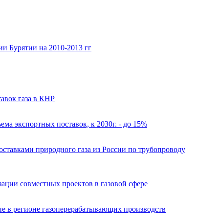
и Бурятии на 2010-2013 гг
авок газа в КНР
ема экспортных поставок, к 2030г. - до 15%
поставками природного газа из России по трубопроводу
зации совместных проектов в газовой сфере
ние в регионе газоперерабатывающих производств