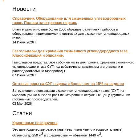
Новости
Справочник. Оборудование для сжиженных углеводородных
газов. Полная электронная версия.
В книге дано описание более 2000 образцов различных приборов и
оборудования, применяемых в системах для сжиженных углеводородных
газов...
14 Июля 2026 г.
Газгольдеры для хранения сжиженного углеводородного газа.
Классификация и описание.
Газгольдеры представляют собой емкость для приема, хранения сжиженного
углеводородного газа СУГ под избыточным давлением и его выдачи в
распределительные газопроводы.
07 Июня 2026 г.
Оптовые цены на СУГ выросли более чем на 15% за неделю
Затруднения с поставками сжиженных углеводородных газов (СУГ) на
мировом рынке вызвали рост их котировок и отпускных цен у крупнейших
глобальных производителей.
03 Мая 2026 г.
Статьи
Криогенные резервуары
Это цилиндрические резервуары (вертикальные или горизонтальные)
3
3
объемом до 250 м
и сферические ― объемом 1440 м
.