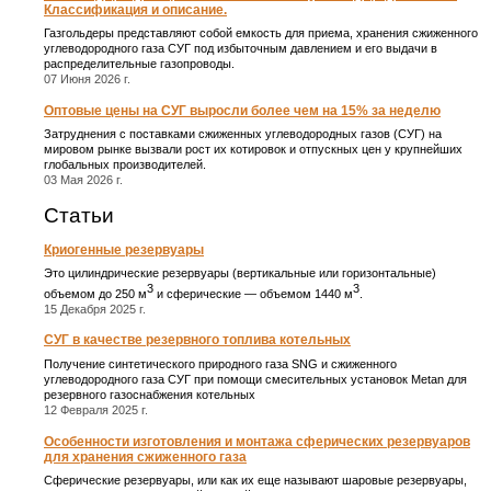
Классификация и описание.
Газгольдеры представляют собой емкость для приема, хранения сжиженного
углеводородного газа СУГ под избыточным давлением и его выдачи в
распределительные газопроводы.
07 Июня 2026 г.
Оптовые цены на СУГ выросли более чем на 15% за неделю
Затруднения с поставками сжиженных углеводородных газов (СУГ) на
мировом рынке вызвали рост их котировок и отпускных цен у крупнейших
глобальных производителей.
03 Мая 2026 г.
Статьи
Криогенные резервуары
Это цилиндрические резервуары (вертикальные или горизонтальные)
3
3
объемом до 250 м
и сферические ― объемом 1440 м
.
15 Декабря 2025 г.
СУГ в качестве резервного топлива котельных
Получение синтетического природного газа SNG и сжиженного
углеводородного газа СУГ при помощи смесительных установок Metan для
резервного газоснабжения котельных
12 Февраля 2025 г.
Особенности изготовления и монтажа сферических резервуаров
для хранения сжиженного газа
Сферические резервуары, или как их еще называют шаровые резервуары,